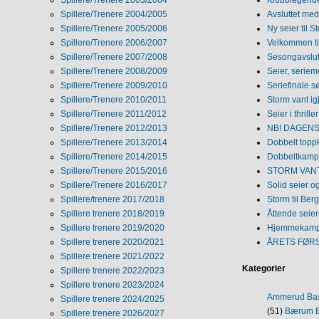
Spillere/Trenere 2003/2004
Klubblegende
Spillere/Trenere 2004/2005
Avsluttet med 
Spillere/Trenere 2005/2006
Ny seier til S
Spillere/Trenere 2006/2007
Velkommen ti
Spillere/Trenere 2007/2008
Sesongavslutn
Spillere/Trenere 2008/2009
Seier, seriem
Spillere/Trenere 2009/2010
Seriefinale 
Spillere/Trenere 2010/2011
Storm vant ig
Spillere/Trenere 2011/2012
Seier i thriller
Spillere/Trenere 2012/2013
NB! DAGENS 
Spillere/Trenere 2013/2014
Dobbelt topp
Spillere/Trenere 2014/2015
Dobbeltkamp 
Spillere/Trenere 2015/2016
STORM VANT
Spillere/Trenere 2016/2017
Solid seier 
Spillere/trenere 2017/2018
Storm til Ber
Spillere trenere 2018/2019
Åttende seie
Spillere trenere 2019/2020
Hjemmekamp
Spillere trenere 2020/2021
ÅRETS FØR
Spillere trenere 2021/2022
Kategorier
Spillere trenere 2022/2023
Spillere trenere 2023/2024
Ammerud Ba
Spillere trenere 2024/2025
(51)
Bærum B
Spillere trenere 2026/2027