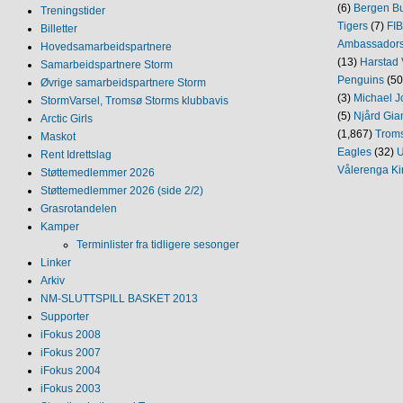
(6)
Bergen Bu
Treningstider
Tigers
(7)
FI
Billetter
Ambassador
Hovedsamarbeidspartnere
(13)
Harstad 
Samarbeidspartnere Storm
Penguins
(50
Øvrige samarbeidspartnere Storm
(3)
Michael J
StormVarsel, Tromsø Storms klubbavis
(5)
Njård Gia
Arctic Girls
(1,867)
Trom
Maskot
Eagles
(32)
U
Rent Idrettslag
Vålerenga Ki
Støttemedlemmer 2026
Støttemedlemmer 2026 (side 2/2)
Grasrotandelen
Kamper
Terminlister fra tidligere sesonger
Linker
Arkiv
NM‐SLUTTSPILL BASKET 2013
Supporter
iFokus 2008
iFokus 2007
iFokus 2004
iFokus 2003