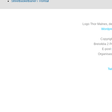
Streetbasketbaner i Tromsø
Logo Thor Malnes, de
Wordpre
Copyrig
Breiviklia 2
E-post
Organisa
Tw