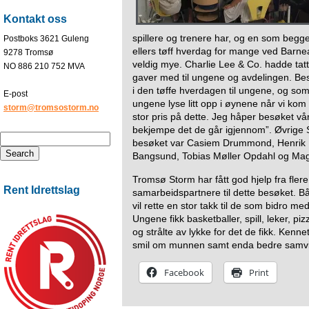
Kontakt oss
spillere og trenere har, og en som begge 
Postboks 3621 Guleng
ellers tøff hverdag for mange ved Barnea
9278 Tromsø
veldig mye. Charlie Lee & Co. hadde tat
NO 886 210 752 MVA
gaver med til ungene og avdelingen. Be
i den tøffe hverdagen til ungene, og som
E-post
ungene lyse litt opp i øynene når vi kom
storm@tromsostorm.no
stor pris på dette. Jeg håper besøket vårt
bekjempe det de går igjennom”. Øvrige 
besøket var Casiem Drummond, Henrik 
Bangsund, Tobias Møller Opdahl og Ma
Tromsø Storm har fått god hjelp fra fler
Rent Idrettslag
samarbeidspartnere til dette besøket. 
vil rette en stor takk til de som bidro m
Ungene fikk basketballer, spill, leker, piz
og strålte av lykke for det de fikk. Kenne
smil om munnen samt enda bedre samvit
Facebook
Print