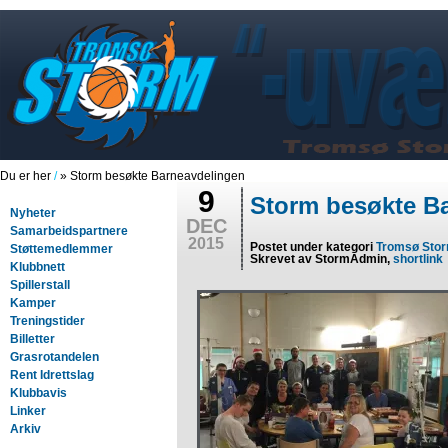
Du er her
/
» Storm besøkte Barneavdelingen
9
Storm besøkte B
Nyheter
DEC
Samarbeidspartnere
2015
Postet under kategori
Tromsø Sto
Støttemedlemmer
Skrevet av StormAdmin,
shortlink
Klubbnett
Spillerstall
Kamper
Treningstider
Billetter
Grasrotandelen
Rent Idrettslag
Klubbavis
Linker
Arkiv