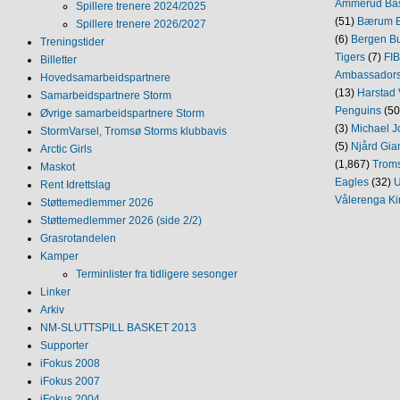
Ammerud Ba
Spillere trenere 2024/2025
(51)
Bærum B
Spillere trenere 2026/2027
(6)
Bergen Bu
Treningstider
Tigers
(7)
FI
Billetter
Ambassador
Hovedsamarbeidspartnere
(13)
Harstad 
Samarbeidspartnere Storm
Penguins
(50
Øvrige samarbeidspartnere Storm
(3)
Michael J
StormVarsel, Tromsø Storms klubbavis
(5)
Njård Gia
Arctic Girls
(1,867)
Trom
Maskot
Eagles
(32)
U
Rent Idrettslag
Vålerenga Ki
Støttemedlemmer 2026
Støttemedlemmer 2026 (side 2/2)
Grasrotandelen
Kamper
Terminlister fra tidligere sesonger
Linker
Arkiv
NM‐SLUTTSPILL BASKET 2013
Supporter
iFokus 2008
iFokus 2007
iFokus 2004