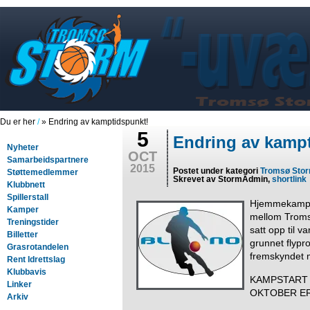
Du er her
/
» Endring av kamptidspunkt!
5
Endring av kamp
Nyheter
OCT
Samarbeidspartnere
2015
Postet under kategori
Tromsø Sto
Støttemedlemmer
Skrevet av StormAdmin,
shortlink
Klubbnett
Spillerstall
Hjemmekampe
Kamper
mellom Troms
Treningstider
satt opp til v
Billetter
grunnet flypr
Grasrotandelen
fremskyndet 
Rent Idrettslag
Klubbavis
KAMPSTART 
Linker
OKTOBER ER 
Arkiv