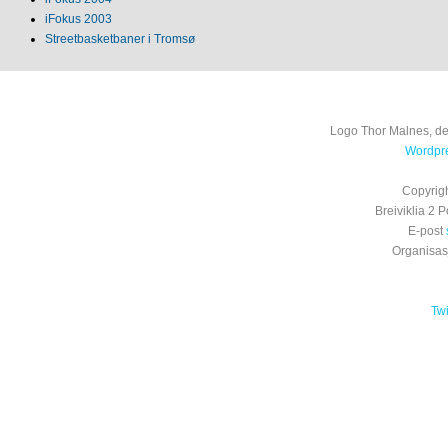
iFokus 2003
Streetbasketbaner i Tromsø
Logo Thor Malnes, de
Wordpre
Copyrig
Breiviklia 2
E-post
Organisa
Tw