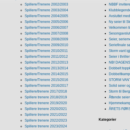
Spillere/Trenere 2002/2003
NBBF invitere
Spillere/Trenere 2003/2004
Klubblegende
Spillere/Trenere 2004/2005
Avsluttet med 
Spillere/Trenere 2005/2006
Ny seier til S
Spillere/Trenere 2006/2007
Velkommen ti
Spillere/Trenere 2007/2008
Sesongavslutn
Spillere/Trenere 2008/2009
Seier, seriem
Spillere/Trenere 2009/2010
Seriefinale 
Spillere/Trenere 2010/2011
Storm vant ig
Spillere/Trenere 2011/2012
Seier i thriller
Spillere/Trenere 2012/2013
NB! DAGENS 
Spillere/Trenere 2013/2014
Dobbelt topp
Spillere/Trenere 2014/2015
Dobbeltkamp 
Spillere/Trenere 2015/2016
STORM VANT
Spillere/Trenere 2016/2017
Solid seier 
Spillere/trenere 2017/2018
Storm til Ber
Spillere trenere 2018/2019
Åttende seie
Spillere trenere 2019/2020
Hjemmekamp
Spillere trenere 2020/2021
ÅRETS FØR
Spillere trenere 2021/2022
Kategorier
Spillere trenere 2022/2023
Spillere trenere 2023/2024