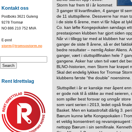
Storm har frem til i år kommet
Kontakt oss
3 ganger til kvartfinalen, 4 ganger til sem
de 11 sluttspillene. Dessverre har man ta
Postboks 3621 Guleng
i de siste 6 årene, men vi får håpe at l
9278 Tromsø
Co. kan løfte Kongepokalen søndags ett
NO 886 210 752 MVA
prestasjonen klubben har gjort siden o
Når vi i tillegg tar med at klubben har 
E-post
ganger de siste 8 årene, så er det fakti
storm@tromsostorm.no
bedre resultater – nemlig Asker Aliens. 
ganger, vært i sluttspillfinalen hele 7 g
gangene. Asker har uten tvil vært det be
BLNO-historien, men Storm har krøpet 
Skal det endelig lykkes for Tromsø Storm i 
klubbens første “the double” noensinne.
Rent Idrettslag
Sluttspillet i år er kanskje mer åpent en
er gode nok til å stikke av med seieren,
som spiller best forsvar og unngår stor
som vant serien i 2013, ledet også final
Basket. Men en katastrofalt dårlig 3. per
Bærum kunne løfte Kongepokalen i Trom
et veldig konsentrert og revansjesugen
nettopp Bærum i sin semifinale. Kenneth 