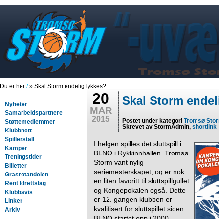
Du er her
/
» Skal Storm endelig lykkes?
20
Skal Storm endel
Nyheter
MAR
Samarbeidspartnere
2015
Postet under kategori
Tromsø Sto
Støttemedlemmer
Skrevet av StormAdmin,
shortlink
Klubbnett
Spillerstall
I helgen spilles det sluttspill i
Kamper
BLNO i Rykkinnhallen. Tromsø
Treningstider
Storm vant nylig
Billetter
seriemesterskapet, og er nok
Grasrotandelen
en liten favoritt til sluttspillgullet
Rent Idrettslag
og Kongepokalen også. Dette
Klubbavis
er 12. gangen klubben er
Linker
kvalifisert for sluttspillet siden
Arkiv
BLNO startet opp i 2000.