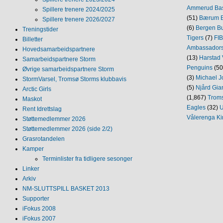
Ammerud Ba
Spillere trenere 2024/2025
(51)
Bærum B
Spillere trenere 2026/2027
(6)
Bergen Bu
Treningstider
Tigers
(7)
FI
Billetter
Ambassador
Hovedsamarbeidspartnere
(13)
Harstad 
Samarbeidspartnere Storm
Penguins
(50
Øvrige samarbeidspartnere Storm
(3)
Michael J
StormVarsel, Tromsø Storms klubbavis
(5)
Njård Gia
Arctic Girls
(1,867)
Trom
Maskot
Eagles
(32)
U
Rent Idrettslag
Vålerenga Ki
Støttemedlemmer 2026
Støttemedlemmer 2026 (side 2/2)
Grasrotandelen
Kamper
Terminlister fra tidligere sesonger
Linker
Arkiv
NM‐SLUTTSPILL BASKET 2013
Supporter
iFokus 2008
iFokus 2007