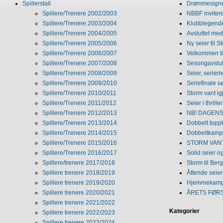
Spillerstall
Drømmesigner
Spillere/Trenere 2002/2003
NBBF invitere
Spillere/Trenere 2003/2004
Klubblegende
Spillere/Trenere 2004/2005
Avsluttet med 
Spillere/Trenere 2005/2006
Ny seier til S
Spillere/Trenere 2006/2007
Velkommen ti
Spillere/Trenere 2007/2008
Sesongavslutn
Spillere/Trenere 2008/2009
Seier, seriem
Spillere/Trenere 2009/2010
Seriefinale 
Spillere/Trenere 2010/2011
Storm vant ig
Spillere/Trenere 2011/2012
Seier i thriller
Spillere/Trenere 2012/2013
NB! DAGENS 
Spillere/Trenere 2013/2014
Dobbelt topp
Spillere/Trenere 2014/2015
Dobbeltkamp 
Spillere/Trenere 2015/2016
STORM VANT
Spillere/Trenere 2016/2017
Solid seier 
Spillere/trenere 2017/2018
Storm til Ber
Spillere trenere 2018/2019
Åttende seie
Spillere trenere 2019/2020
Hjemmekamp
Spillere trenere 2020/2021
ÅRETS FØR
Spillere trenere 2021/2022
Kategorier
Spillere trenere 2022/2023
Spillere trenere 2023/2024