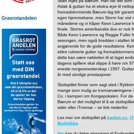
Stian Mjøs på Bærum. Han var det som 
Aslak & guttan ha et ekstra øye til netto
fremadstormende Bærum-lag blir garante
egen hjemmebane, men Storm har vist m
Grasrotandelen
månedene og vi håper Keon Lawrence kan 
finale. Storms amerikanske duo er nok fr
Både Keon Lawrence og Reggie Fuller h
sesongen, men også bredden i stallen ti
avgjørende for de gode resultatene. Ke
eldre rutinerte gutter og fremadstormend
dette kan være nøkkelen til at laget end
dagens spillere skal slippe å høre om 97’
eneste norgesmesterskap i 1997. Guttan 
år med utrolige prestasjoner.
Sluttspillet finner som sagt sted i Rykki
mange som mulig av tromsøværingene i O
Co. i kampen om Kongepokalen. For de so
Bærum er det mulighet til å se sluttspille
sider eller iTromsø – se link nedenfor.
Les mer om sluttspillet på
basket.no
,
i
Budstikka
Her
kan du følge streaming til Forbundet