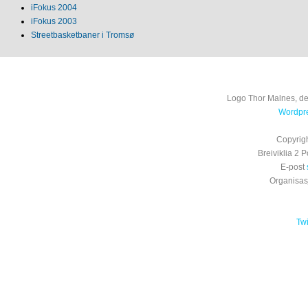
iFokus 2004
iFokus 2003
Streetbasketbaner i Tromsø
Logo Thor Malnes, de
Wordpre
Copyrig
Breiviklia 2
E-post
Organisa
Tw