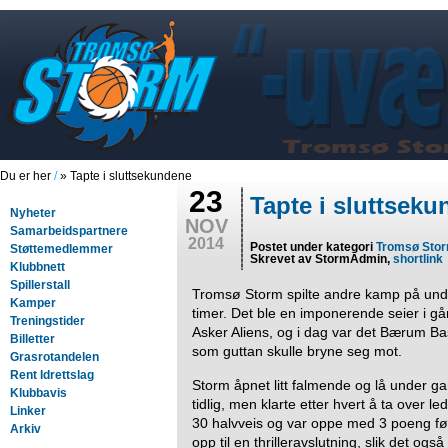
Du er her
/
» Tapte i sluttsekundene
23
Tapte i sluttsek
Nyheter
NOV
Samarbeidspartnere
2014
Postet under kategori
Tromsø Sto
Støttemedlemmer
Skrevet av StormAdmin,
shortlink
Klubbnett
Spillerstall
Tromsø Storm spilte andre kamp på und
Kamper
timer. Det ble en imponerende seier i gå
Treningstider
Asker Aliens, og i dag var det Bærum Ba
Billetter
som guttan skulle bryne seg mot.
Grasrotandelen
Rent Idrettslag
Storm åpnet litt falmende og lå under g
Klubbavis
tidlig, men klarte etter hvert å ta over 
Linker
30 halvveis og var oppe med 3 poeng før
Arkiv
opp til en thrilleravslutning, slik det og