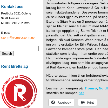
Tromsøhallen tidligere i sesongen. Selv o
Kontakt oss
lørdag klarte Keon Lawrence & Co. allikev
seier i sluttsekundene. Dessverre bomm
Postboks 3621 Guleng
30 sekunder igjen av kampen, på stilling
9278 Tromsø
Bærums Stian Mjøs en 3-poenger og når
NO 886 210 752 MVA
sjanse ble det seier til Bærum med 68-
fra forrige oppgjør, og Storm fikk nok et
E-post
på østlandet. Uansett skal guttan si seg
storm@tromsostorm.no
helgen. Nå skal Kenneth Webb prøve å f
inn en ny erstatter for Billy Wilson. I 
Lawrence kampens store profil. Han had
statistisk som lørdag – han endte opp på
Han hadde også imponerende 5 stealer! E
skytingen i dag, noe som ble utslagsgive
Rent Idrettslag
at Kiril Raykov igjen hadde en god kamp
Nå drar guttan hjem til en forhåpentligv
førstkommende søndag venter toppkamp
Les mer om kampen på
iTromsø
,
Nordl
statistikk fra kampen
her
.
Facebook
Print