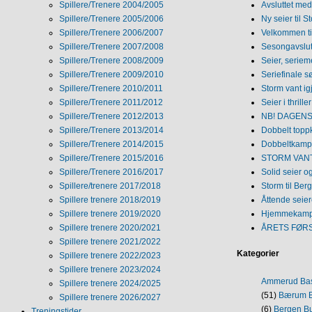
Spillere/Trenere 2004/2005
Avsluttet med 
Spillere/Trenere 2005/2006
Ny seier til S
Spillere/Trenere 2006/2007
Velkommen ti
Spillere/Trenere 2007/2008
Sesongavslutn
Spillere/Trenere 2008/2009
Seier, seriem
Spillere/Trenere 2009/2010
Seriefinale 
Spillere/Trenere 2010/2011
Storm vant ig
Spillere/Trenere 2011/2012
Seier i thriller
Spillere/Trenere 2012/2013
NB! DAGENS 
Spillere/Trenere 2013/2014
Dobbelt topp
Spillere/Trenere 2014/2015
Dobbeltkamp 
Spillere/Trenere 2015/2016
STORM VANT
Spillere/Trenere 2016/2017
Solid seier 
Spillere/trenere 2017/2018
Storm til Ber
Spillere trenere 2018/2019
Åttende seie
Spillere trenere 2019/2020
Hjemmekamp
Spillere trenere 2020/2021
ÅRETS FØR
Spillere trenere 2021/2022
Kategorier
Spillere trenere 2022/2023
Spillere trenere 2023/2024
Ammerud Ba
Spillere trenere 2024/2025
(51)
Bærum B
Spillere trenere 2026/2027
(6)
Bergen Bu
Treningstider