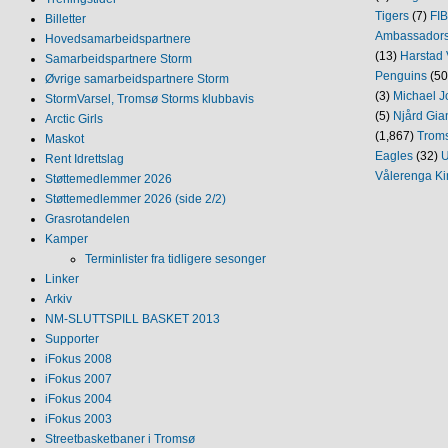
Tigers
(7)
FI
Billetter
Ambassador
Hovedsamarbeidspartnere
(13)
Harstad 
Samarbeidspartnere Storm
Penguins
(50
Øvrige samarbeidspartnere Storm
(3)
Michael J
StormVarsel, Tromsø Storms klubbavis
(5)
Njård Gia
Arctic Girls
(1,867)
Trom
Maskot
Eagles
(32)
U
Rent Idrettslag
Vålerenga Ki
Støttemedlemmer 2026
Støttemedlemmer 2026 (side 2/2)
Grasrotandelen
Kamper
Terminlister fra tidligere sesonger
Linker
Arkiv
NM‐SLUTTSPILL BASKET 2013
Supporter
iFokus 2008
iFokus 2007
iFokus 2004
iFokus 2003
Streetbasketbaner i Tromsø