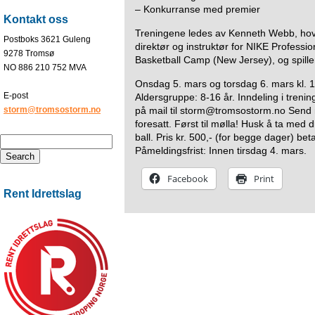
– Konkurranse med premier
Kontakt oss
Treningene ledes av Kenneth Webb, hov
Postboks 3621 Guleng
direktør og instruktør for NIKE Profes
9278 Tromsø
Basketball Camp (New Jersey), og spille
NO 886 210 752 MVA
Onsdag 5. mars og torsdag 6. mars kl. 1
E-post
Aldersgruppe: 8-16 år. Inndeling i treni
storm@tromsostorm.no
på mail til storm@tromsostorm.no Send 
foresatt. Først til mølla! Husk å ta med
ball. Pris kr. 500,- (for begge dager) b
Påmeldingsfrist: Innen tirsdag 4. mars.
Facebook
Print
Rent Idrettslag