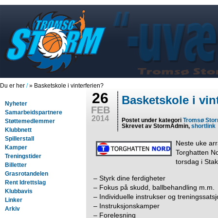
Du er her
/
» Basketskole i vinterferien?
26
Basketskole i vin
Nyheter
FEB
Samarbeidspartnere
2014
Postet under kategori
Tromsø Sto
Støttemedlemmer
Skrevet av StormAdmin,
shortlink
Klubbnett
Spillerstall
Neste uke ar
Kamper
Torghatten N
Treningstider
torsdag i Sta
Billetter
Grasrotandelen
– Styrk dine ferdigheter
Rent Idrettslag
– Fokus på skudd, ballbehandling m.m.
Klubbavis
– Individuelle instrukser og treningssats
Linker
– Instruksjonskamper
Arkiv
– Forelesning