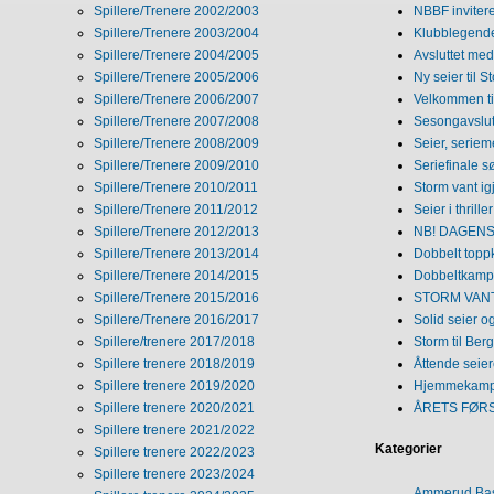
Spillere/Trenere 2002/2003
NBBF invitere
Spillere/Trenere 2003/2004
Klubblegende
Spillere/Trenere 2004/2005
Avsluttet med 
Spillere/Trenere 2005/2006
Ny seier til S
Spillere/Trenere 2006/2007
Velkommen ti
Spillere/Trenere 2007/2008
Sesongavslutn
Spillere/Trenere 2008/2009
Seier, seriem
Spillere/Trenere 2009/2010
Seriefinale 
Spillere/Trenere 2010/2011
Storm vant ig
Spillere/Trenere 2011/2012
Seier i thriller
Spillere/Trenere 2012/2013
NB! DAGENS 
Spillere/Trenere 2013/2014
Dobbelt topp
Spillere/Trenere 2014/2015
Dobbeltkamp 
Spillere/Trenere 2015/2016
STORM VANT
Spillere/Trenere 2016/2017
Solid seier 
Spillere/trenere 2017/2018
Storm til Ber
Spillere trenere 2018/2019
Åttende seie
Spillere trenere 2019/2020
Hjemmekamp
Spillere trenere 2020/2021
ÅRETS FØR
Spillere trenere 2021/2022
Kategorier
Spillere trenere 2022/2023
Spillere trenere 2023/2024
Ammerud Ba