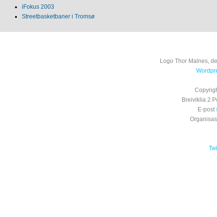
iFokus 2003
Streetbasketbaner i Tromsø
Logo Thor Malnes, de
Wordpre
Copyrig
Breiviklia 2
E-post
Organisa
Tw