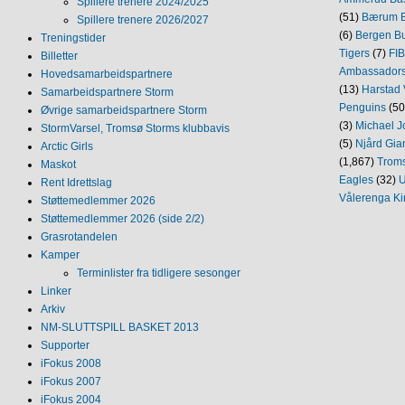
Spillere trenere 2024/2025
(51)
Bærum B
Spillere trenere 2026/2027
(6)
Bergen Bu
Treningstider
Tigers
(7)
FI
Billetter
Ambassador
Hovedsamarbeidspartnere
(13)
Harstad 
Samarbeidspartnere Storm
Penguins
(50
Øvrige samarbeidspartnere Storm
(3)
Michael J
StormVarsel, Tromsø Storms klubbavis
(5)
Njård Gia
Arctic Girls
(1,867)
Trom
Maskot
Eagles
(32)
U
Rent Idrettslag
Vålerenga Ki
Støttemedlemmer 2026
Støttemedlemmer 2026 (side 2/2)
Grasrotandelen
Kamper
Terminlister fra tidligere sesonger
Linker
Arkiv
NM‐SLUTTSPILL BASKET 2013
Supporter
iFokus 2008
iFokus 2007
iFokus 2004