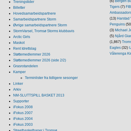
(6)
Bergen Bu
Treningstider
Tigers
(7)
FI
Billetter
Ambassador
Hovedsamarbeidspartnere
(13)
Harstad 
Samarbeidspartnere Storm
Penguins
(50
Øvrige samarbeidspartnere Storm
(3)
Michael J
StormVarsel, Tromsø Storms klubbavis
(5)
Njård Gia
Arctic Girls
(1,867)
Trom
Maskot
Eagles
(32)
U
Rent Idrettslag
Vålerenga Ki
Støttemedlemmer 2026
Støttemedlemmer 2026 (side 2/2)
Grasrotandelen
Kamper
Terminlister fra tidligere sesonger
Linker
Arkiv
NM‐SLUTTSPILL BASKET 2013
Supporter
iFokus 2008
iFokus 2007
iFokus 2004
iFokus 2003
Streetbasketbaner i Tromsø