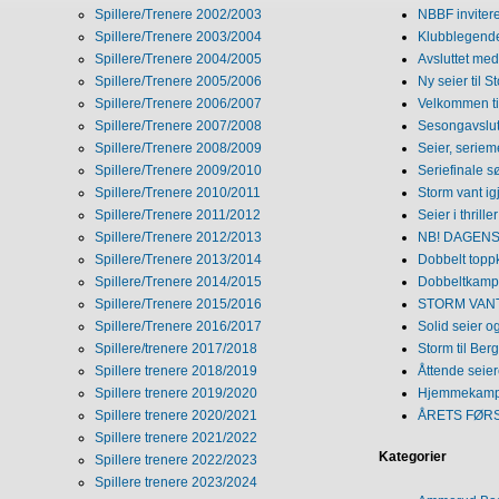
Spillere/Trenere 2002/2003
NBBF invitere
Spillere/Trenere 2003/2004
Klubblegende
Spillere/Trenere 2004/2005
Avsluttet med 
Spillere/Trenere 2005/2006
Ny seier til S
Spillere/Trenere 2006/2007
Velkommen ti
Spillere/Trenere 2007/2008
Sesongavslutn
Spillere/Trenere 2008/2009
Seier, seriem
Spillere/Trenere 2009/2010
Seriefinale 
Spillere/Trenere 2010/2011
Storm vant ig
Spillere/Trenere 2011/2012
Seier i thriller
Spillere/Trenere 2012/2013
NB! DAGENS 
Spillere/Trenere 2013/2014
Dobbelt topp
Spillere/Trenere 2014/2015
Dobbeltkamp 
Spillere/Trenere 2015/2016
STORM VANT
Spillere/Trenere 2016/2017
Solid seier 
Spillere/trenere 2017/2018
Storm til Ber
Spillere trenere 2018/2019
Åttende seie
Spillere trenere 2019/2020
Hjemmekamp
Spillere trenere 2020/2021
ÅRETS FØR
Spillere trenere 2021/2022
Kategorier
Spillere trenere 2022/2023
Spillere trenere 2023/2024