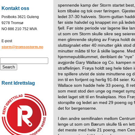
spennende kamp der Storm startet best,
Kontakt oss
kom tilbake og tok over føringen. Gjest
ledet 37-30 halvveis. Storm-guttan hadd
Postboks 3621 Guleng
før siste halvdel og knappet inn på ledel
9278 Tromsø
fjell. Før siste periode var lagene like la
NO 886 210 752 MVA
ut som om Storm skulle sikre seg seiere
men glimrende skyting av Frøya holdt d
E-post
sluttsignalet etter 40 minutter gikk sto
storm@tromsostorm.no
minutter måtte til for å skille lagene. Med
hjemmepublikummet, deriblant de “nye” 
avgjorde Gary Wallace og Co. kampen med
straffelinjen. Frøya holdt seg hele tiden
tre spillere utvist de siste minuttene o
inn til en fortjent og herlig 91-84 seier.
Rent Idrettslag
Wallace som hadde hele 33 poeng, 8 retur
som mest stod den unge og meget symp
ledet laget sitt til en finaleplass. Hos
storspilte og ledet an med 29 poeng og fan
det for bergenserne.
I den andre semifinalen mellom Centru
lenge ut som om Bærum skulle få en lett 
det meste med hele 21 poeng, men Centr