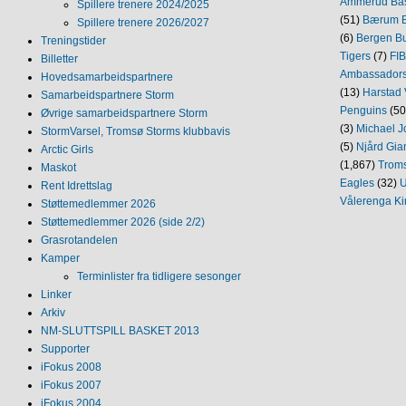
Ammerud Ba
Spillere trenere 2024/2025
(51)
Bærum B
Spillere trenere 2026/2027
(6)
Bergen Bu
Treningstider
Tigers
(7)
FI
Billetter
Ambassador
Hovedsamarbeidspartnere
(13)
Harstad 
Samarbeidspartnere Storm
Penguins
(50
Øvrige samarbeidspartnere Storm
(3)
Michael J
StormVarsel, Tromsø Storms klubbavis
(5)
Njård Gia
Arctic Girls
(1,867)
Trom
Maskot
Eagles
(32)
U
Rent Idrettslag
Vålerenga Ki
Støttemedlemmer 2026
Støttemedlemmer 2026 (side 2/2)
Grasrotandelen
Kamper
Terminlister fra tidligere sesonger
Linker
Arkiv
NM‐SLUTTSPILL BASKET 2013
Supporter
iFokus 2008
iFokus 2007
iFokus 2004