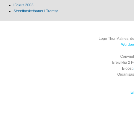
iFokus 2003
Streetbasketbaner i Tromsø
Logo Thor Malnes, de
Wordpre
Copyrig
Breiviklia 2
E-post
Organisa
Tw