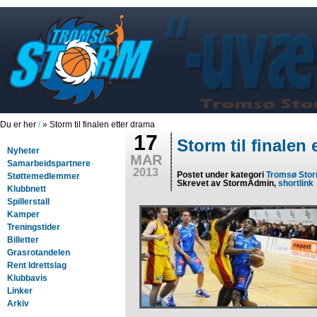
Du er her
/
» Storm til finalen etter drama
17
Storm til finalen
Nyheter
MAR
Samarbeidspartnere
2013
Postet under kategori
Tromsø Sto
Støttemedlemmer
Skrevet av StormAdmin,
shortlink
Klubbnett
Spillerstall
Kamper
Treningstider
Billetter
Grasrotandelen
Rent Idrettslag
Klubbavis
Linker
Arkiv