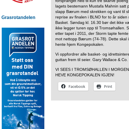
forspranget ned til kun tre skarve poeng
lagets bestemann Mustafa Mahnin satt p
slapp Bærum med skrekken og vant til sl
reprise av finalen i BLNO for to år si
Grasrotandelen
Basket. Søndag kl. 16.30 bør det ikke
ikke legger turen opp til Tromsøhallen. S
etter tapet i 2011, der Storm tapte femt
mot nettopp Bærum (74-78). Dette skal 
hente hjem Kongepokalen.
Vi oppfordrer alle basket- og idrettsint
guttan frem til seier. Gary Wallace & Co. 
VI SEES I TROMSØHALLEN I MORGEN
HEVE KONGEPOKALEN IGJEN!
Facebook
Print