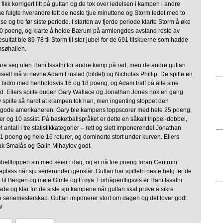
kk korrigert litt på guttan og de tok over ledelsen i kampen i andre
e fulgte hverandre tett de neste tjue minuttene og Storm ledet med to
 og tre før siste periode. I starten av fjerde periode klarte Storm å øke
-10 poeng, og klarte å holde Bærum på armlengdes avstand reste av
sultat ble 89-78 til Storm til stor jubel for de 691 tilskuerne som hadde
omsøhallen.
are seg uten Hani Issalhi for andre kamp på rad, men de andre guttan
sielt må vi nevne Adam Finstad (bildet) og Nicholas Phillip. De spilte en
idro med henholdsvis 16 og 18 poeng, og Adam traff på alle sine
. Ellers spilte duoen Gary Wallace og Jonathan Jones nok en gang
y spilte så hardt at krampen tok han, men ingenting stoppet den
 gode amerikaneren. Gary ble kampens toppscorer med hele 25 poeng,
r og 10 assist. På basketballspråket er dette en såkalt trippel-dobbel,
fret antall i tre statistikkategorier – rett og slett imponerende! Jonathan
 poeng og hele 16 returer, og dominerte stort under kurven. Ellers
ak Smalås og Galin Mihaylov godt.
abelltoppen sin med seier i dag, og er nå fire poeng foran Centrum
plass når sju serierunder gjenstår. Guttan har spillefri neste helg før de
 til Bergen og møte Gimle og Frøya. Forhåpentligsvis er Hani Issalhi
kade og klar for de siste sju kampene når guttan skal prøve å sikre
e seriemesterskap. Guttan imponerer stort om dagen og det lover godt
!