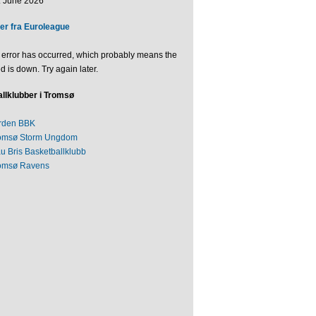
. June 2026
er fra Euroleague
 error has occurred, which probably means the
d is down. Try again later.
llklubber i Tromsø
rden BBK
omsø Storm Ungdom
au Bris Basketballklubb
omsø Ravens