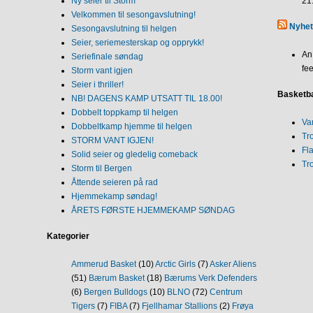
Ny seier til Storm
21
Velkommen til sesongavslutning!
Nyhet
Sesongavslutning til helgen
Seier, seriemesterskap og opprykk!
An
Seriefinale søndag
fee
Storm vant igjen
Seier i thriller!
Basketba
NB! DAGENS KAMP UTSATT TIL 18.00!
Dobbelt toppkamp til helgen
Va
Dobbeltkamp hjemme til helgen
Tr
STORM VANT IGJEN!
Fl
Solid seier og gledelig comeback
Tr
Storm til Bergen
Åttende seieren på rad
Hjemmekamp søndag!
ÅRETS FØRSTE HJEMMEKAMP SØNDAG
Kategorier
Ammerud Basket
(10)
Arctic Girls
(7)
Asker Aliens
(51)
Bærum Basket
(18)
Bærums Verk Defenders
(6)
Bergen Bulldogs
(10)
BLNO
(72)
Centrum
Tigers
(7)
FIBA
(7)
Fjellhamar Stallions
(2)
Frøya