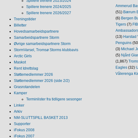
Spillere trenere 2023/2024
Ammerud Ba
Spillere trenere 2024/2025
(51)
Bærum B
Spillere trenere 2026/2027
(6)
Bergen Bu
Treningstider
Tigers
(7)
FI
Billetter
Ambassador
Hovedsamarbeidspartnere
(13)
Harstad 
Samarbeidspartnere Storm
Penguins
(50
Øvrige samarbeidspartnere Storm
(3)
Michael J
StormVarsel, Tromsø Storms klubbavis
(5)
Njård Gia
Arctic Girls
(1,867)
Trom
Maskot
Eagles
(32)
U
Rent Idrettslag
Vålerenga Ki
Støttemedlemmer 2026
Støttemedlemmer 2026 (side 2/2)
Grasrotandelen
Kamper
Terminlister fra tidligere sesonger
Linker
Arkiv
NM‐SLUTTSPILL BASKET 2013
Supporter
iFokus 2008
iFokus 2007