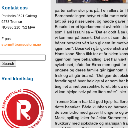
Kontakt oss
parter setter stor pris på. I en ellers tø
Barneavdelingen betyr et slikt møte veld
Postboks 3621 Guleng
tatt på seg nisseluene, og hadde gaver 
9278 Tromsø
Besøket er et kjærkomment avbrekk i den
NO 886 210 752 MVA
som Hani Issalhi sa – “Det er godt å se 
vi kommer på besøk. Det ser ut som de se
E-post
håper besøket vårt kan gi dem litt motiv
storm@tromsostorm.no
igjennom”. Besøket i går gjorde ekstra 
Hans kone Birna fikk for et år siden konst
igjennom mye behandling. Det har vært
sykehuset, både for Birna men også for f
ungene og deres familie går igjennom. He
frisk og alt går bra nå. “Det gjør det ekst
Rent Idrettslag
forstår også hvor heldige vi er som har 
ting i et annet perspektiv. Idrett blir da 
vi kan hjelpe selv på en liten måte”, si
Tromsø Storm har fått god hjelp fra fler
dette besøket. Både klubben og barneavdel
de som bidro med gaver til ungene og avd
Mack, spill og leker fra Jekta Storsente
fruktkurv med sjokolade og marsipan fra 