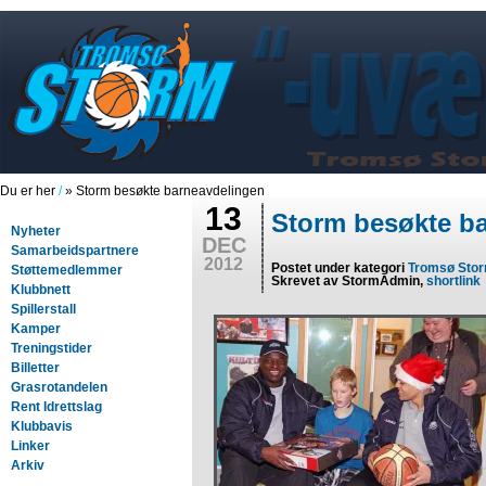
Du er her
/
» Storm besøkte barneavdelingen
13
Storm besøkte b
Nyheter
DEC
Samarbeidspartnere
2012
Postet under kategori
Tromsø Sto
Støttemedlemmer
Skrevet av StormAdmin,
shortlink
Klubbnett
Spillerstall
Kamper
Treningstider
Billetter
Grasrotandelen
Rent Idrettslag
Klubbavis
Linker
Arkiv