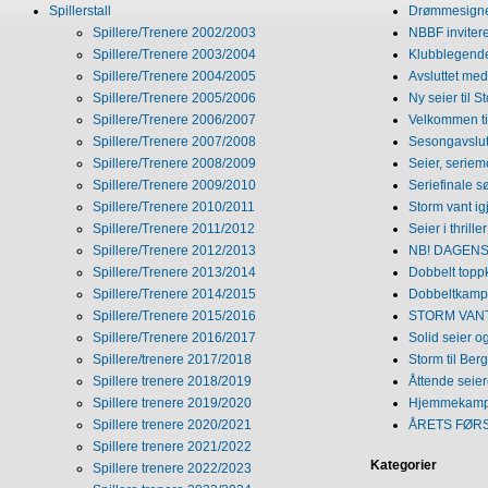
Spillerstall
Drømmesigner
Spillere/Trenere 2002/2003
NBBF invitere
Spillere/Trenere 2003/2004
Klubblegende
Spillere/Trenere 2004/2005
Avsluttet med 
Spillere/Trenere 2005/2006
Ny seier til S
Spillere/Trenere 2006/2007
Velkommen ti
Spillere/Trenere 2007/2008
Sesongavslutn
Spillere/Trenere 2008/2009
Seier, seriem
Spillere/Trenere 2009/2010
Seriefinale 
Spillere/Trenere 2010/2011
Storm vant ig
Spillere/Trenere 2011/2012
Seier i thriller
Spillere/Trenere 2012/2013
NB! DAGENS 
Spillere/Trenere 2013/2014
Dobbelt topp
Spillere/Trenere 2014/2015
Dobbeltkamp 
Spillere/Trenere 2015/2016
STORM VANT
Spillere/Trenere 2016/2017
Solid seier 
Spillere/trenere 2017/2018
Storm til Ber
Spillere trenere 2018/2019
Åttende seie
Spillere trenere 2019/2020
Hjemmekamp
Spillere trenere 2020/2021
ÅRETS FØR
Spillere trenere 2021/2022
Kategorier
Spillere trenere 2022/2023