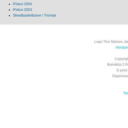
iFokus 2004
iFokus 2003
Streetbasketbaner i Tromsø
Logo Thor Malnes, de
Wordpre
Copyrig
Breiviklia 2
E-post
Organisa
Tw