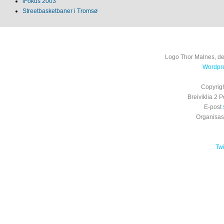
iFokus 2003
Streetbasketbaner i Tromsø
Logo Thor Malnes, de
Wordpre
Copyrig
Breiviklia 2
E-post
Organisa
Tw