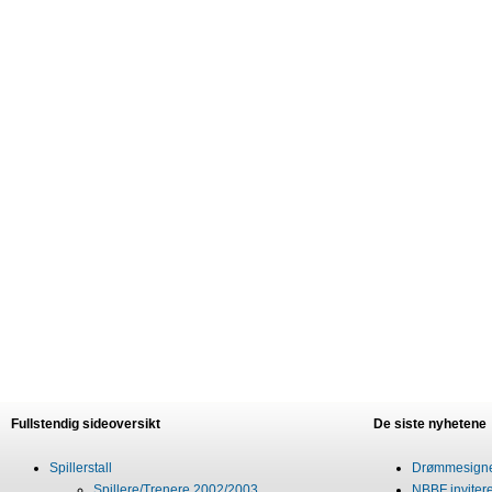
Fullstendig sideoversikt
De siste nyhetene
Spillerstall
Drømmesigner
Spillere/Trenere 2002/2003
NBBF invitere