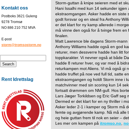
Storm-guttan å knipe seieren med et sku
Kontakt oss
Hani Issalhi med kun 14 sekunder igjen 
ekstraomgangen. Asker hadde en siste s
Postboks 3621 Guleng
godt forsvar og en steal fra Anthony Wi
9278 Tromsø
er det klart for ny kamp allerede i morg
NO 886 210 752 MVA
må vinne den også for å tvinge frem en
finalen.
E-post
Matt Lawrence ble dagens Storm-mann m
storm@tromsostorm.no
Anthony Williams hadde også en god k
returer, men dessverre hadde han litt for
toppkarakter. Vi nevner også at både Da
hadde 8 returer hver, og var med å bidra
returkampen mot Aliens. Vi må også gi ro
hadde truffet på noe ved full tid, satte e
Rent Idrettslag
ekstraomgangen og holdt Storm inne i k
matchvinner med sin scoring kun 14 seku
fortsatt drømmen om NM-gull. Hos borte
Lars Jæger Torkildsen og Eric Gaff seg 
Dermed er det klart for en ny thriller i 
Asker leder 2-1 i kamper og Storm må d
femte og avgjørende kamp. Nå må alle 
og heie guttan frem til nok en seier – det
Les mer om kampen på
itromso.no
,
no