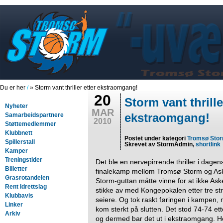
Du er her
/
» Storm vant thriller etter ekstraomgang!
20
Storm vant thrille
Nyheter
MAR
ekstraomgang!
Samarbeidspartnere
2010
Støttemedlemmer
Klubbnett
Postet under kategori
Tromsø Sto
Spillerstall
Skrevet av StormAdmin,
shortlink
Kamper
Treningstider
Det ble en nervepirrende thriller i dagen
Billetter
finalekamp mellom Tromsø Storm og Ask
Grasrotandelen
Storm-guttan måtte vinne for at ikke Ask
Rent Idrettslag
stikke av med Kongepokalen etter tre st
Klubbavis
seiere. Og tok raskt føringen i kampen,
Linker
kom sterkt på slutten. Det stod 74-74 etter
Arkiv
og dermed bar det ut i ekstraomgang. He