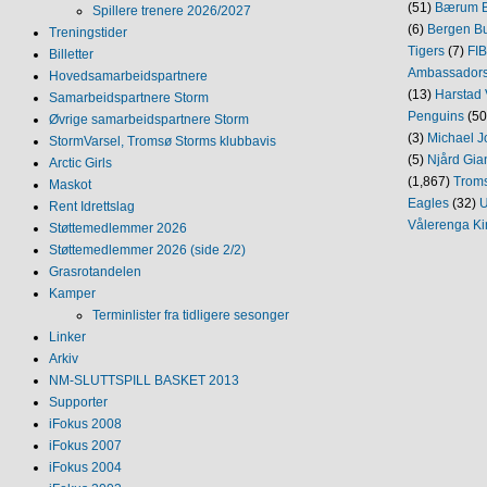
(51)
Bærum B
Spillere trenere 2026/2027
(6)
Bergen Bu
Treningstider
Tigers
(7)
FI
Billetter
Ambassador
Hovedsamarbeidspartnere
(13)
Harstad 
Samarbeidspartnere Storm
Penguins
(50
Øvrige samarbeidspartnere Storm
(3)
Michael J
StormVarsel, Tromsø Storms klubbavis
(5)
Njård Gia
Arctic Girls
(1,867)
Trom
Maskot
Eagles
(32)
U
Rent Idrettslag
Vålerenga Ki
Støttemedlemmer 2026
Støttemedlemmer 2026 (side 2/2)
Grasrotandelen
Kamper
Terminlister fra tidligere sesonger
Linker
Arkiv
NM‐SLUTTSPILL BASKET 2013
Supporter
iFokus 2008
iFokus 2007
iFokus 2004