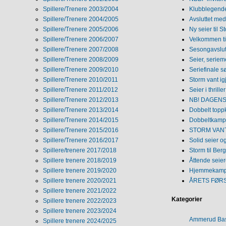
Spillere/Trenere 2003/2004
Klubblegende
Spillere/Trenere 2004/2005
Avsluttet med 
Spillere/Trenere 2005/2006
Ny seier til S
Spillere/Trenere 2006/2007
Velkommen ti
Spillere/Trenere 2007/2008
Sesongavslutn
Spillere/Trenere 2008/2009
Seier, seriem
Spillere/Trenere 2009/2010
Seriefinale 
Spillere/Trenere 2010/2011
Storm vant ig
Spillere/Trenere 2011/2012
Seier i thriller
Spillere/Trenere 2012/2013
NB! DAGENS 
Spillere/Trenere 2013/2014
Dobbelt topp
Spillere/Trenere 2014/2015
Dobbeltkamp 
Spillere/Trenere 2015/2016
STORM VANT
Spillere/Trenere 2016/2017
Solid seier 
Spillere/trenere 2017/2018
Storm til Ber
Spillere trenere 2018/2019
Åttende seie
Spillere trenere 2019/2020
Hjemmekamp
Spillere trenere 2020/2021
ÅRETS FØR
Spillere trenere 2021/2022
Kategorier
Spillere trenere 2022/2023
Spillere trenere 2023/2024
Ammerud Ba
Spillere trenere 2024/2025