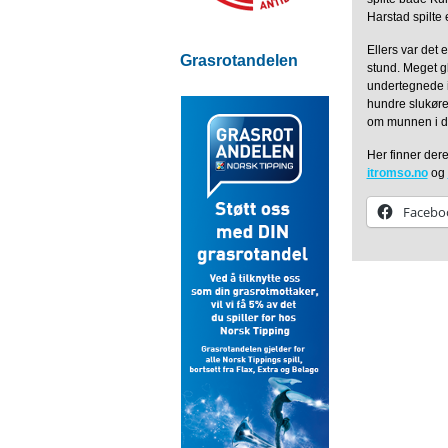
Harstad spilte 
Ellers var det e
Grasrotandelen
stund. Meget gl
undertegnede ik
hundre slukøre
om munnen i dag
Her finner dere
itromso.no
og
Facebo