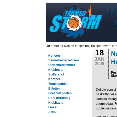
Du er her
/
» Nok en thriller, nok en seier over Hars
18
No
Nyheter
JAN
H
Samarbeidspartnere
2009
Støttemedlemmer
Klubbnett
Pos
Spillerstall
Skr
Kamper
Treningstider
Billetter
Det ble som vi 
Grasrotandelen
basketthriller
Rent Idrettslag
Harstad Viking
Klubbavis
ettermiddag. Fo
Linker
publikummere va
Arkiv