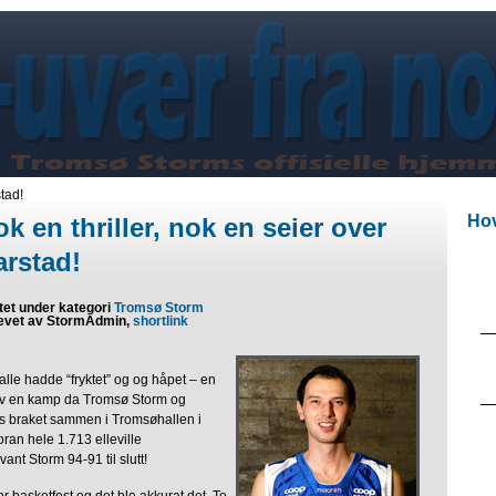
tad!
Hov
k en thriller, nok en seier over
arstad!
tet under kategori
Tromsø Storm
evet av StormAdmin,
shortlink
alle hadde “fryktet” og og håpet – en
 av en kamp da Tromsø Storm og
s braket sammen i Tromsøhallen i
ran hele 1.713 elleville
nt Storm 94-91 til slutt!