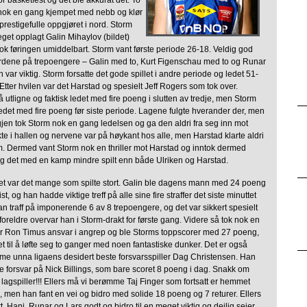
or basketfest og det ble akkurat det. To
nok en gang kjempet med nebb og klør
 prestigefulle oppgjøret i nord. Storm
get opplagt Galin Mihaylov (bildet)
ok føringen umiddelbart. Storm vant første periode 26-18. Veldig god
ardene på trepoengere – Galin med to, Kurt Figenschau med to og Runar
var viktig. Storm forsatte det gode spillet i andre periode og ledet 51-
tter hvilen var det Harstad og spesielt Jeff Rogers som tok over.
å utligne og faktisk ledet med fire poeng i slutten av tredje, men Storm
ledet med fire poeng før siste periode. Lagene fulgte hverander der, men
gjen tok Storm nok en gang ledelsen og ga den aldri fra seg inn mot
kte i hallen og nervene var på høykant hos alle, men Harstad klarte aldri
rm. Dermed vant Storm nok en thriller mot Harstad og inntok dermed
og det med en kamp mindre spilt enn både Ulriken og Harstad.
 var det mange som spilte stort. Galin ble dagens mann med 24 poeng
t, og han hadde viktige treff på alle sine fire straffer det siste minuttet
n traff på imponerende 6 av 8 trepoengere, og det var sikkert spesielt
foreldre overvar han i Storm-drakt for første gang. Videre så tok nok en
r Ron Timus ansvar i angrep og ble Storms toppscorer med 27 poeng,
et til å løfte seg to ganger med noen fantastiske dunker. Det er også
e unna ligaens desidert beste forsvarsspiller Dag Christensen. Han
e forsvar på Nick Billings, som bare scoret 8 poeng i dag. Snakk om
g lagspiller!!! Ellers må vi berømme Taj Finger som fortsatt er hemmet
 men han fant en vei og bidro med solide 18 poeng og 7 returer. Ellers
t, Hani, Runar og Lars godt og bidro til en meget viktig og deilig seier.