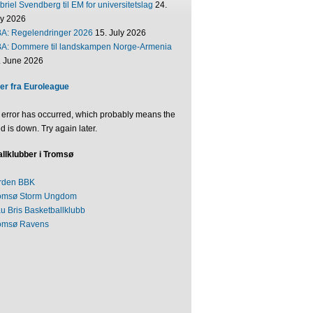
riel Svendberg til EM for universitetslag
24.
ly 2026
BA: Regelendringer 2026
15. July 2026
BA: Dommere til landskampen Norge-Armenia
. June 2026
er fra Euroleague
 error has occurred, which probably means the
d is down. Try again later.
llklubber i Tromsø
rden BBK
omsø Storm Ungdom
au Bris Basketballklubb
omsø Ravens