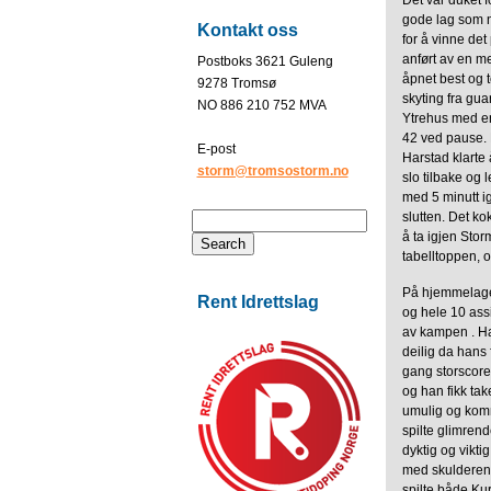
Det var duket f
gode lag som 
Kontakt oss
for å vinne det
anført av en me
Postboks 3621 Guleng
åpnet best og t
9278 Tromsø
skyting fra gu
NO 886 210 752 MVA
Ytrehus med en 
42 ved pause. E
E-post
Harstad klarte 
storm@tromsostorm.no
slo tilbake og 
med 5 minutt i
slutten. Det ko
å ta igjen Sto
tabelltoppen, 
På hjemmelaget
Rent Idrettslag
og hele 10 assis
av kampen . Ha
deilig da hans 
gang storscore
og han fikk tak
umulig og komm
spilte glimrend
dyktig og vikti
med skulderen,
spilte både Kur