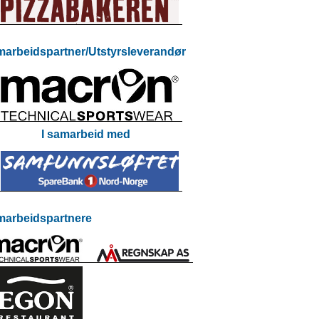
arbeidspartner/Utstyrsleverandør
I samarbeid med
arbeidspartnere