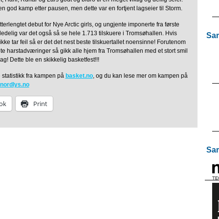
en god kamp etter pausen, men dette var en fortjent lagseier til Storm.
tterlengtet debut for Nye Arctic girls, og ungjente imponerte fra første
edelig var det også så se hele 1.713 tilskuere i Tromsøhallen. Hvis
Sam
ke tar feil så er det det nest beste tilskuertallet noensinne! Forutenom
te harstadværinger så gikk alle hjem fra Tromsøhallen med et stort smil
! Dette ble en skikkelig basketfest!!!
 statistikk fra kampen på
basket.no
, og du kan lese mer om kampen på
nordlys.no
ok
Print
Sam