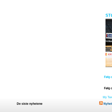
ST
Følg 
Følg 
My Tw
De siste nyhetene
Nyhet