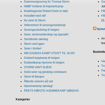
Drømmesignering for Tromsø Storm
Gab
NBBF inviterer til Aspirantcamp
Ju
Klubblegende Robert Holm er død
FI
Avsluttet med stil!
FI
Ny seier til Storm
21
Velkommen til sesongavslutning!
Nyhet
Sesongavslutning til helgen
Seier, seriemesterskap og opprykk!
An
Seriefinale søndag
fee
Storm vant igjen
Seier i thriller!
Basketba
NB! DAGENS KAMP UTSATT TIL 18.00!
Dobbelt toppkamp til helgen
Va
Dobbeltkamp hjemme til helgen
Tr
STORM VANT IGJEN!
Fl
Solid seier og gledelig comeback
Tr
Storm til Bergen
Åttende seieren på rad
Hjemmekamp søndag!
ÅRETS FØRSTE HJEMMEKAMP SØNDAG
Kategorier