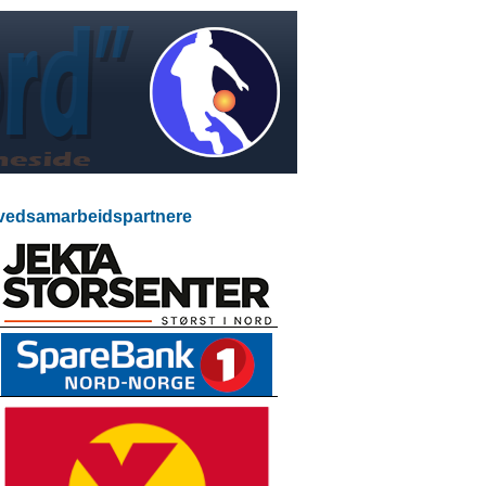
edsamarbeidspartnere