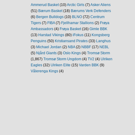
Ammerud Basket
(10)
Arctic Girls
(7)
Asker Aliens
(51)
Bærum Basket
(18)
Bærums Verk Defenders
(6)
Bergen Bulldogs
(10)
BLNO
(72)
Centrum
Tigers
(7)
FIBA
(7)
Fjellhamar Stallions
(2)
Frøya
Ambassadors
(4)
Frøya Basket
(16)
Gimle BBK
(13)
Harstad Vikings
(80)
iFokus
(11)
Kongsberg
Penguins
(50)
Kristiansand Pirates
(33)
Langhus
(3)
Michael Jordan
(2)
NBA
(2)
NBBF
(17)
NEBL
(5)
Njård Giants
(3)
Oslo Kings
(4)
Tromsø Storm
(1,867)
Tromsø Storm Ungdom
(4)
TV2
(4)
Ulriken
Eagles
(32)
Ulriken Elite
(15)
Varden BBK
(9)
Vålerenga Kings
(4)