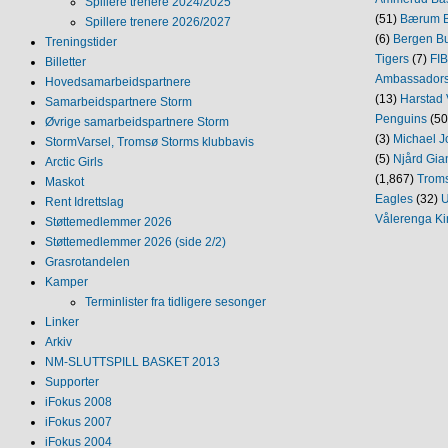
Spillere trenere 2024/2025
(51)
Bærum B
Spillere trenere 2026/2027
(6)
Bergen Bu
Treningstider
Tigers
(7)
FI
Billetter
Ambassador
Hovedsamarbeidspartnere
(13)
Harstad 
Samarbeidspartnere Storm
Penguins
(50
Øvrige samarbeidspartnere Storm
(3)
Michael J
StormVarsel, Tromsø Storms klubbavis
(5)
Njård Gia
Arctic Girls
(1,867)
Trom
Maskot
Eagles
(32)
U
Rent Idrettslag
Vålerenga Ki
Støttemedlemmer 2026
Støttemedlemmer 2026 (side 2/2)
Grasrotandelen
Kamper
Terminlister fra tidligere sesonger
Linker
Arkiv
NM‐SLUTTSPILL BASKET 2013
Supporter
iFokus 2008
iFokus 2007
iFokus 2004