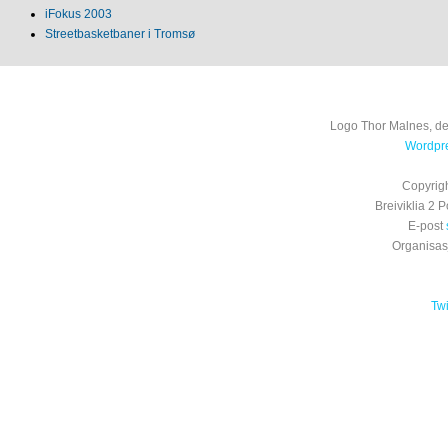
iFokus 2003
Streetbasketbaner i Tromsø
Logo Thor Malnes, de
Wordpre
Copyrig
Breiviklia 2
E-post
Organisa
Tw