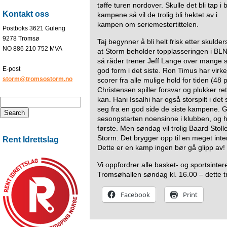
tøffe turen nordover. Skulle det bli tap i
Kontakt oss
kampene så vil de trolig bli hektet av i
kampen om seriemestertittelen.
Postboks 3621 Guleng
9278 Tromsø
Taj begynner å bli helt frisk etter skulders
NO 886 210 752 MVA
at Storm beholder topplasseringen i BLN
så råder trener Jeff Lange over mange s
E-post
god form i det siste. Ron Timus har virk
storm@tromsostorm.no
scorer fra alle mulige hold for tiden (48
Christensen spiller forsvar og plukker r
kan. Hani Issalhi har også storspilt i det s
seg fra en god side de siste kampene. G
sesongstarten noensinne i klubben, og h
første. Men søndag vil trolig Baard Stoll
Storm. Det brygger opp til en meget in
Rent Idrettslag
Dette er en kamp ingen bør gå glipp av!
Vi oppfordrer alle basket- og sportsinteres
Tromsøhallen søndag kl. 16.00 – dette tro
Facebook
Print