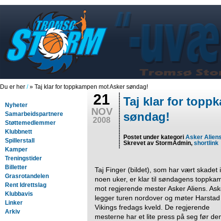
Du er her
/
» Taj klar for toppkampen mot Asker søndag!
21
Taj klar for top
Nyheter
NOV
søndag!
Samarbeidspartnere
2008
Støttemedlemmer
Klubbnett
Postet under kategori
Asker Alien
Spillerstall
Skrevet av StormAdmin,
shortlink
Kamper
Treningstider
Billetter
Taj Finger (bildet), som har vært skadet i
Grasrotandelen
noen uker, er klar til søndagens toppka
Rent Idrettslag
mot regjerende mester Asker Aliens. Ask
Klubbavis
legger turen nordover og møter Harstad
Linker
Vikings fredags kveld. De regjerende
Arkiv
mesterne har et lite press på seg før de