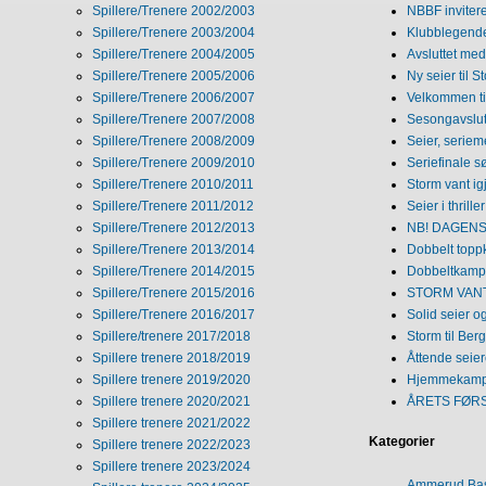
Spillere/Trenere 2002/2003
NBBF invitere
Spillere/Trenere 2003/2004
Klubblegende
Spillere/Trenere 2004/2005
Avsluttet med 
Spillere/Trenere 2005/2006
Ny seier til S
Spillere/Trenere 2006/2007
Velkommen ti
Spillere/Trenere 2007/2008
Sesongavslutn
Spillere/Trenere 2008/2009
Seier, seriem
Spillere/Trenere 2009/2010
Seriefinale 
Spillere/Trenere 2010/2011
Storm vant ig
Spillere/Trenere 2011/2012
Seier i thriller
Spillere/Trenere 2012/2013
NB! DAGENS 
Spillere/Trenere 2013/2014
Dobbelt topp
Spillere/Trenere 2014/2015
Dobbeltkamp 
Spillere/Trenere 2015/2016
STORM VANT
Spillere/Trenere 2016/2017
Solid seier 
Spillere/trenere 2017/2018
Storm til Ber
Spillere trenere 2018/2019
Åttende seie
Spillere trenere 2019/2020
Hjemmekamp
Spillere trenere 2020/2021
ÅRETS FØR
Spillere trenere 2021/2022
Kategorier
Spillere trenere 2022/2023
Spillere trenere 2023/2024
Ammerud Ba