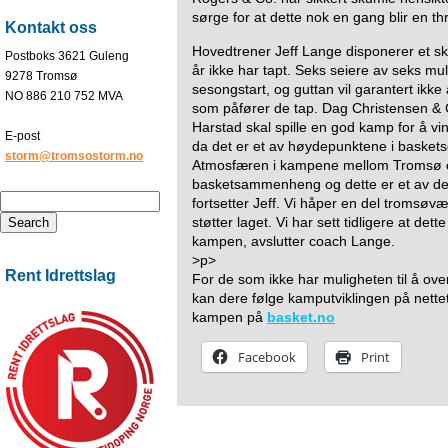
sørge for at dette nok en gang blir en thri
Kontakt oss
Hovedtrener Jeff Lange disponerer et sk
Postboks 3621 Guleng
år ikke har tapt. Seks seiere av seks mul
9278 Tromsø
sesongstart, og guttan vil garantert ikke
NO 886 210 752 MVA
som påfører de tap. Dag Christensen & 
Harstad skal spille en god kamp for å vi
E-post
da det er et av høydepunktene i baskets
storm@tromsostorm.no
Atmosfæren i kampene mellom Tromsø og
basketsammenheng og dette er et av de b
fortsetter Jeff. Vi håper en del tromsøv
støtter laget. Vi har sett tidligere at dett
kampen, avslutter coach Lange.
>p>
Rent Idrettslag
For de som ikke har muligheten til å ov
kan dere følge kamputviklingen på nettet
kampen på
basket.no
Facebook
Print