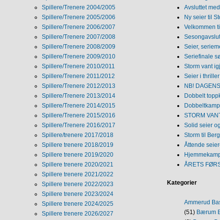
Spillere/Trenere 2004/2005
Avsluttet med 
Spillere/Trenere 2005/2006
Ny seier til S
Spillere/Trenere 2006/2007
Velkommen ti
Spillere/Trenere 2007/2008
Sesongavslutn
Spillere/Trenere 2008/2009
Seier, seriem
Spillere/Trenere 2009/2010
Seriefinale 
Spillere/Trenere 2010/2011
Storm vant ig
Spillere/Trenere 2011/2012
Seier i thriller
Spillere/Trenere 2012/2013
NB! DAGENS 
Spillere/Trenere 2013/2014
Dobbelt topp
Spillere/Trenere 2014/2015
Dobbeltkamp 
Spillere/Trenere 2015/2016
STORM VANT
Spillere/Trenere 2016/2017
Solid seier 
Spillere/trenere 2017/2018
Storm til Ber
Spillere trenere 2018/2019
Åttende seie
Spillere trenere 2019/2020
Hjemmekamp
Spillere trenere 2020/2021
ÅRETS FØR
Spillere trenere 2021/2022
Kategorier
Spillere trenere 2022/2023
Spillere trenere 2023/2024
Ammerud Ba
Spillere trenere 2024/2025
(51)
Bærum B
Spillere trenere 2026/2027