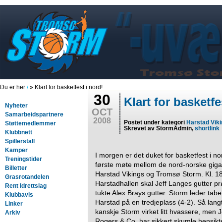
Du er her
/
» Klart for basketfest i nord!
30
Klart for basketfe
Nyheter
OCT
Samarbeidspartnere
2008
Postet under kategori
Harstad Vik
Støttemedlemmer
Skrevet av StormAdmin,
shortlink
Klubbnett
Spillerstall
Kamper
I morgen er det duket for basketfest i no
Treningstider
første møte mellom de nord-norske gig
Billetter
Harstad Vikings og Tromsø Storm. Kl. 18
Grasrotandelen
Harstadhallen skal Jeff Langes gutter p
Rent Idrettslag
tukte Alex Brays gutter. Storm leder tab
Klubbavis
Harstad på en tredjeplass (4-2). Så lang
Linker
kanskje Storm virket litt hvassere, men J
Arkiv
Rogers & Co. har sikkert skumle hensikte