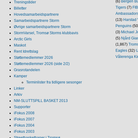
(6)
Bergen Bu
Treningstider
Tigers
(7)
FI
Billetter
Ambassador
Hovedsamarbeidspartnere
(13)
Harstad 
Samarbeidspartnere Storm
Penguins
(50
Øvrige samarbeidspartnere Storm
(3)
Michael J
StormVarsel, Tromsø Storms klubbavis
(5)
Njård Gia
Arctic Girls
(1,867)
Trom
Maskot
Eagles
(32)
U
Rent Idrettslag
Vålerenga Ki
Støttemedlemmer 2026
Støttemedlemmer 2026 (side 2/2)
Grasrotandelen
Kamper
Terminlister fra tidligere sesonger
Linker
Arkiv
NM‐SLUTTSPILL BASKET 2013
Supporter
iFokus 2008
iFokus 2007
iFokus 2004
iFokus 2003
Streetbasketbaner i Tromsø