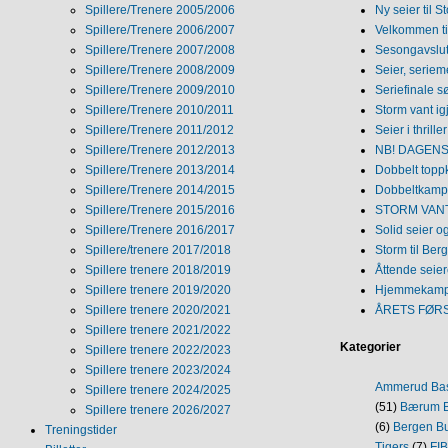
Spillere/Trenere 2005/2006
Ny seier til S
Spillere/Trenere 2006/2007
Velkommen ti
Spillere/Trenere 2007/2008
Sesongavslutn
Spillere/Trenere 2008/2009
Seier, seriem
Spillere/Trenere 2009/2010
Seriefinale 
Spillere/Trenere 2010/2011
Storm vant ig
Spillere/Trenere 2011/2012
Seier i thriller
Spillere/Trenere 2012/2013
NB! DAGENS 
Spillere/Trenere 2013/2014
Dobbelt topp
Spillere/Trenere 2014/2015
Dobbeltkamp 
Spillere/Trenere 2015/2016
STORM VANT
Spillere/Trenere 2016/2017
Solid seier 
Spillere/trenere 2017/2018
Storm til Ber
Spillere trenere 2018/2019
Åttende seie
Spillere trenere 2019/2020
Hjemmekamp
Spillere trenere 2020/2021
ÅRETS FØR
Spillere trenere 2021/2022
Kategorier
Spillere trenere 2022/2023
Spillere trenere 2023/2024
Ammerud Ba
Spillere trenere 2024/2025
(51)
Bærum B
Spillere trenere 2026/2027
(6)
Bergen Bu
Treningstider
Tigers
(7)
FI