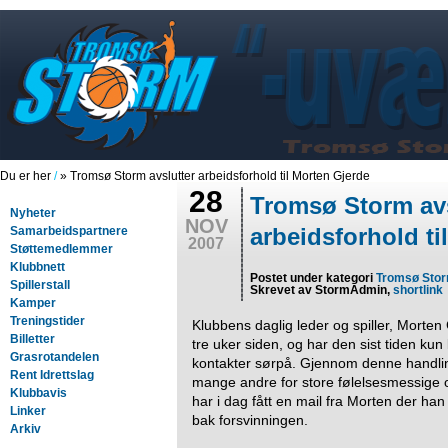
Du er her
/
» Tromsø Storm avslutter arbeidsforhold til Morten Gjerde
28
Tromsø Storm avs
Nyheter
NOV
arbeidsforhold ti
Samarbeidspartnere
2007
Støttemedlemmer
Klubbnett
Postet under kategori
Tromsø Sto
Spillerstall
Skrevet av StormAdmin,
shortlink
Kamper
Treningstider
Klubbens daglig leder og spiller, Morten 
Billetter
tre uker siden, og har den sist tiden k
Grasrotandelen
kontakter sørpå. Gjennom denne handli
Rent Idrettslag
mange andre for store følelsesmessige 
Klubbavis
har i dag fått en mail fra Morten der han 
Linker
bak forsvinningen.
Arkiv