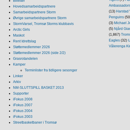
Billetter
Ambassador
Hovedsamarbeidspartnere
(13)
Harstad 
Samarbeidspartnere Storm
Penguins
(50
Øvrige samarbeidspartnere Storm
(3)
Michael J
StormVarsel, Tromsø Storms klubbavis
(5)
Njård Gia
Arctic Girls
(1,867)
Trom
Maskot
Eagles
(32)
U
Rent Idrettslag
Vålerenga Ki
Støttemedlemmer 2026
Støttemedlemmer 2026 (side 2/2)
Grasrotandelen
Kamper
Terminlister fra tidligere sesonger
Linker
Arkiv
NM‐SLUTTSPILL BASKET 2013
Supporter
iFokus 2008
iFokus 2007
iFokus 2004
iFokus 2003
Streetbasketbaner i Tromsø