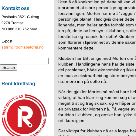
Uten å gå konkret inn på dette så kan v
innrømmet at store personlige og private 
Kontakt oss
forsvinningen. Morten har møtt ”veggen” 
Postboks 3621 Guleng
personlige planet. Heldigvis dreier dette
9278 Tromsø
lignende, men heller andre forhold som 
NO 886 210 752 MVA
inn på, dette av hensyn til klubben, spil
forståelse og respekt for dette! Klubben t
E-post
som florerer i kjølvannet av denne saken,
storm@tromsostorm.no
kommentere dette.
Klubben har blitt enige med Morten om å 
klubben. Handlingene hans har de siste
del problemer, både økonomisk og ikke mi
en masse ekstraarbeid og store bekymri
nærmere inn på dette nå.
Rent Idrettslag
Når det gjelder Morten så må vi bare be
virkelig at han klarer og komme seg ut 
meget trist og tragisk sak, og vi håper 
en privatsak for Morten nå. På vegne av
for tiden i klubben, og ønske han lykke ti
rett kurs igjen!
Det viktigst for klubben nå er å legge b