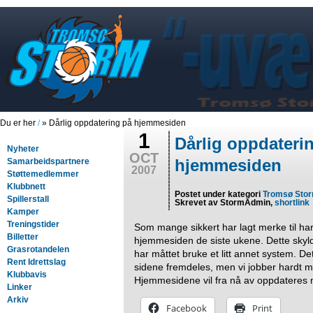
Du er her
/
» Dårlig oppdatering på hjemmesiden
1
Dårlig oppdateri
Nyheter
OCT
hjemmesiden
Samarbeidspartnere
2007
Støttemedlemmer
Klubbnett
Postet under kategori
Tromsø Sto
Spillerstall
Skrevet av StormAdmin,
shortlink
Kamper
Treningstider
Som mange sikkert har lagt merke til har
Billetter
hjemmesiden de siste ukene. Dette skylde
Grasrotandelen
har måttet bruke et litt annet system.
Rent Idrettslag
sidene fremdeles, men vi jobber hardt me
Klubbavis
Hjemmesidene vil fra nå av oppdateres n
Linker
Arkiv
Facebook
Print