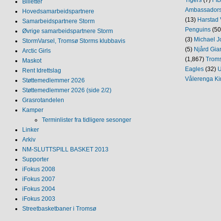
Billetter
Ambassador
Hovedsamarbeidspartnere
(13)
Harstad 
Samarbeidspartnere Storm
Penguins
(50
Øvrige samarbeidspartnere Storm
(3)
Michael J
StormVarsel, Tromsø Storms klubbavis
(5)
Njård Gia
Arctic Girls
(1,867)
Trom
Maskot
Eagles
(32)
U
Rent Idrettslag
Vålerenga Ki
Støttemedlemmer 2026
Støttemedlemmer 2026 (side 2/2)
Grasrotandelen
Kamper
Terminlister fra tidligere sesonger
Linker
Arkiv
NM‐SLUTTSPILL BASKET 2013
Supporter
iFokus 2008
iFokus 2007
iFokus 2004
iFokus 2003
Streetbasketbaner i Tromsø