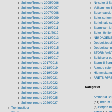
Spillere/Trenere 2005/2006
Ny seier til S
Spillere/Trenere 2006/2007
Velkommen ti
Spillere/Trenere 2007/2008
Sesongavslutn
Spillere/Trenere 2008/2009
Seier, seriem
Spillere/Trenere 2009/2010
Seriefinale 
Spillere/Trenere 2010/2011
Storm vant ig
Spillere/Trenere 2011/2012
Seier i thriller
Spillere/Trenere 2012/2013
NB! DAGENS 
Spillere/Trenere 2013/2014
Dobbelt topp
Spillere/Trenere 2014/2015
Dobbeltkamp 
Spillere/Trenere 2015/2016
STORM VANT
Spillere/Trenere 2016/2017
Solid seier 
Spillere/trenere 2017/2018
Storm til Ber
Spillere trenere 2018/2019
Åttende seie
Spillere trenere 2019/2020
Hjemmekamp
Spillere trenere 2020/2021
ÅRETS FØR
Spillere trenere 2021/2022
Kategorier
Spillere trenere 2022/2023
Spillere trenere 2023/2024
Ammerud Ba
Spillere trenere 2024/2025
(51)
Bærum B
Spillere trenere 2026/2027
(6)
Bergen Bu
Treningstider
Tigers
(7)
FI