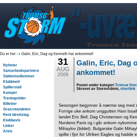
Du er her
/
» Galin, Eric, Dag og Kenneth har ankommet!
31
Galin, Eric, Dag
Nyheter
AUG
ankommet!
Samarbeidspartnere
2006
Støttemedlemmer
Klubbnett
Postet under kategori
Tromsø Sto
Spillerstall
Skrevet av StormAdmin,
shortlink
Kamper
Treningstider
Billetter
Sesongen begynner å nærme seg med st
Grasrotandelen
Forrige uke ankom unggutten Hani Issal
Rent Idrettslag
landet Eric Bell, Dag Christensen og K
Klubbavis
Nordens Paris og i går ankom nykomme
Linker
Mihaylov (bildet). Bulgarske Galin Mihay
Arkiv
spilte i fjor for Ulriken Eagles og hadde