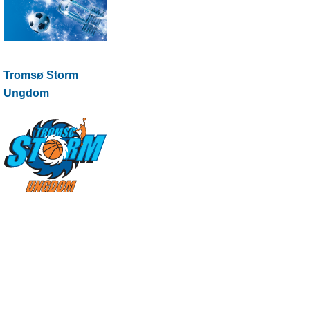
Tromsø Storm
Ungdom