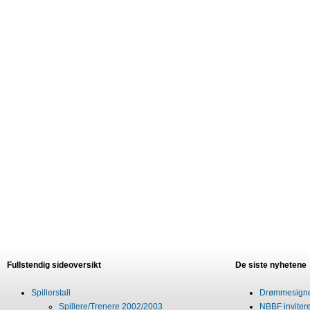
Fullstendig sideoversikt
De siste nyhetene
Spillerstall
Drømmesigner
Spillere/Trenere 2002/2003
NBBF invitere