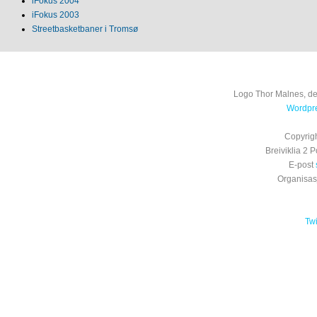
iFokus 2004
iFokus 2003
Streetbasketbaner i Tromsø
Logo Thor Malnes, de
Wordpre
Copyrig
Breiviklia 2
E-post
Organisa
Tw