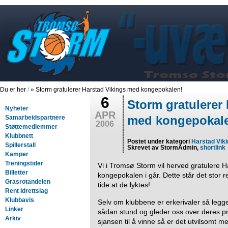
Du er her
/
» Storm gratulerer Harstad Vikings med kongepokalen!
6
Storm gratulerer
Nyheter
APR
med kongepokal
Samarbeidspartnere
2006
Støttemedlemmer
Klubbnett
Postet under kategori
Harstad Vik
Spillerstall
Skrevet av StormAdmin,
shortlink
Kamper
Treningstider
Vi i Tromsø Storm vil herved gratulere 
Billetter
kongepokalen i går. Dette står det stor r
Grasrotandelen
tide at de lyktes!
Rent Idrettslag
Klubbavis
Selv om klubbene er erkerivaler så legger 
Linker
sådan stund og gleder oss over deres pr
Arkiv
sjansen til å vinne så er det utvilsomt m