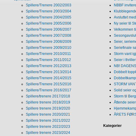
Spillere/Trenere 2002/2003
NBBF invitere
Spillere/Trenere 2003/2004
Klubblegende
Spillere/Trenere 2004/2005
Avsluttet med 
Spillere/Trenere 2005/2006
Ny seier til S
Spillere/Trenere 2006/2007
Velkommen ti
Spillere/Trenere 2007/2008
Sesongavslutn
Spillere/Trenere 2008/2009
Seier, seriem
Spillere/Trenere 2009/2010
Seriefinale 
Spillere/Trenere 2010/2011
Storm vant ig
Spillere/Trenere 2011/2012
Seier i thriller
Spillere/Trenere 2012/2013
NB! DAGENS 
Spillere/Trenere 2013/2014
Dobbelt topp
Spillere/Trenere 2014/2015
Dobbeltkamp 
Spillere/Trenere 2015/2016
STORM VANT
Spillere/Trenere 2016/2017
Solid seier 
Spillere/trenere 2017/2018
Storm til Ber
Spillere trenere 2018/2019
Åttende seie
Spillere trenere 2019/2020
Hjemmekamp
Spillere trenere 2020/2021
ÅRETS FØR
Spillere trenere 2021/2022
Kategorier
Spillere trenere 2022/2023
Spillere trenere 2023/2024