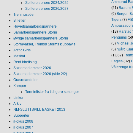
Ammerud Ba
Spillere trenere 2024/2025
(51)
Bærum B
Spillere trenere 2026/2027
(6)
Bergen Bu
Treningstider
Tigers
(7)
FI
Billetter
Ambassador
Hovedsamarbeidspartnere
(13)
Harstad 
Samarbeidspartnere Storm
Penguins
(50
Øvrige samarbeidspartnere Storm
(3)
Michael J
StormVarsel, Tromsø Storms klubbavis
(5)
Njård Gia
Arctic Girls
(1,867)
Trom
Maskot
Eagles
(32)
U
Rent Idrettslag
Vålerenga Ki
Støttemedlemmer 2026
Støttemedlemmer 2026 (side 2/2)
Grasrotandelen
Kamper
Terminlister fra tidligere sesonger
Linker
Arkiv
NM‐SLUTTSPILL BASKET 2013
Supporter
iFokus 2008
iFokus 2007