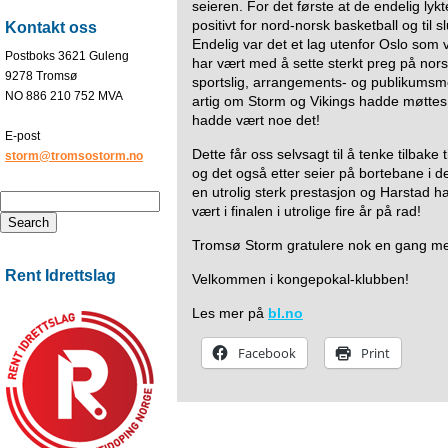
seieren. For det første at de endelig lykt
positivt for nord-norsk basketball og til s
Kontakt oss
Endelig var det et lag utenfor Oslo so
Postboks 3621 Guleng
har vært med å sette sterkt preg på nor
9278 Tromsø
sportslig, arrangements- og publikumsme
NO 886 210 752 MVA
artig om Storm og Vikings hadde møttes i
hadde vært noe det!
E-post
Dette får oss selvsagt til å tenke tilbake
storm@tromsostorm.no
og det også etter seier på bortebane i de
en utrolig sterk prestasjon og Harstad har
vært i finalen i utrolige fire år på rad!
Tromsø Storm gratulere nok en gang med 
Rent Idrettslag
Velkommen i kongepokal-klubben!
Les mer på
bl.no
Facebook
Print