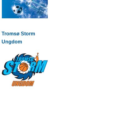
Tromsø Storm
Ungdom