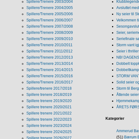
Spillere/Trenere 2003/2004
Klubblegende
Spillere/Trenere 2004/2005
Avsluttet med 
Spillere/Trenere 2005/2006
Ny seier til S
Spillere/Trenere 2006/2007
Velkommen ti
Spillere/Trenere 2007/2008
Sesongavslutn
Spillere/Trenere 2008/2009
Seier, seriem
Spillere/Trenere 2009/2010
Seriefinale 
Spillere/Trenere 2010/2011
Storm vant ig
Spillere/Trenere 2011/2012
Seier i thriller
Spillere/Trenere 2012/2013
NB! DAGENS 
Spillere/Trenere 2013/2014
Dobbelt topp
Spillere/Trenere 2014/2015
Dobbeltkamp 
Spillere/Trenere 2015/2016
STORM VANT
Spillere/Trenere 2016/2017
Solid seier 
Spillere/trenere 2017/2018
Storm til Ber
Spillere trenere 2018/2019
Åttende seie
Spillere trenere 2019/2020
Hjemmekamp
Spillere trenere 2020/2021
ÅRETS FØR
Spillere trenere 2021/2022
Kategorier
Spillere trenere 2022/2023
Spillere trenere 2023/2024
Ammerud Ba
Spillere trenere 2024/2025
(51)
Bærum B
Spillere trenere 2026/2027