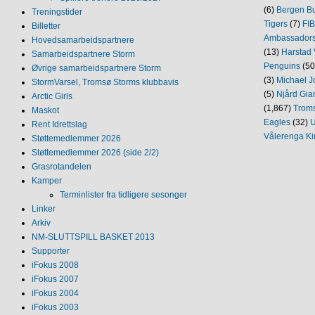
(6)
Bergen Bu
Treningstider
Tigers
(7)
FI
Billetter
Ambassador
Hovedsamarbeidspartnere
(13)
Harstad 
Samarbeidspartnere Storm
Penguins
(50
Øvrige samarbeidspartnere Storm
(3)
Michael J
StormVarsel, Tromsø Storms klubbavis
(5)
Njård Gia
Arctic Girls
(1,867)
Trom
Maskot
Eagles
(32)
U
Rent Idrettslag
Vålerenga Ki
Støttemedlemmer 2026
Støttemedlemmer 2026 (side 2/2)
Grasrotandelen
Kamper
Terminlister fra tidligere sesonger
Linker
Arkiv
NM‐SLUTTSPILL BASKET 2013
Supporter
iFokus 2008
iFokus 2007
iFokus 2004
iFokus 2003