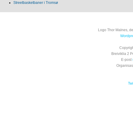
Streetbasketbaner i Tromsø
Logo Thor Malnes, de
Wordpre
Copyrig
Breiviklia 2
E-post
Organisa
Tw