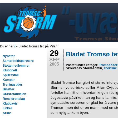
Du er her
/
» Bladet Tromsø tett på Milan!
29
Bladet Tromsø tet
Nyheter
SEP
Samarbeidspartnere
2005
Postet under kategori
Tromsø Sto
Støttemedlemmer
Skrevet av StormAdmin,
shortlink
Klubbnett
Spillerstall
Kamper
Bladet Tromsø har gjort et større interv
Treningstider
Storms nye serbiske spiller Milan Cvijeti
Billetter
forteller han litt om hvordan krigen i tidli
Grasrotandelen
Jugoslavia påvirket han og hans familie
Rent Idrettslag
sympatiske serberen er glad for å være p
Klubbavis
Tromsø, men det er en mann med en ster
Linker
som nylig ankom byen.
Arkiv