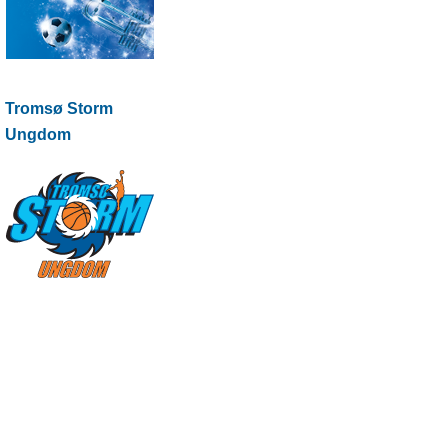
Tromsø Storm
Ungdom