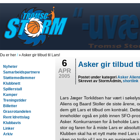
Du er her
/
» Asker gir tilbud til Lars!
6
Asker gir tilbud t
Nyheter
APR
Samarbeidspartnere
2005
Postet under kategori
Asker Alien
Støttemedlemmer
Skrevet av StormAdmin,
shortlink
Klubbnett
Spillerstall
Kamper
Lars Jæger Torkildsen har vært i søkelyse
Treningstider
Aliens og Baard Stoller de siste årene, 
Billetter
dem gitt Lars et tilbud om kontrakt. Dett
Grasrotandelen
inneholder også en jobb innen SFO-prosje
Rent Idrettslag
Asker. Konkurransen for å beholde Lars 
Klubbavis
stor og faren for å miste Lars er absolutt 
Linker
Klubben skal ha et nytt møte med Lars i 
Arkiv
uken og trolig vil Lars ta en avgjørelse i