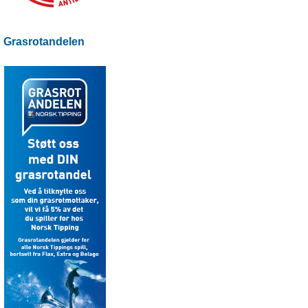
Grasrotandelen