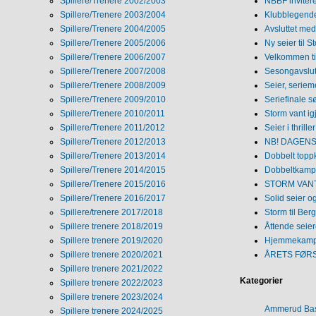
Spillere/Trenere 2002/2003
NBBF invitere
Spillere/Trenere 2003/2004
Klubblegende
Spillere/Trenere 2004/2005
Avsluttet med 
Spillere/Trenere 2005/2006
Ny seier til S
Spillere/Trenere 2006/2007
Velkommen ti
Spillere/Trenere 2007/2008
Sesongavslutn
Spillere/Trenere 2008/2009
Seier, seriem
Spillere/Trenere 2009/2010
Seriefinale 
Spillere/Trenere 2010/2011
Storm vant ig
Spillere/Trenere 2011/2012
Seier i thriller
Spillere/Trenere 2012/2013
NB! DAGENS 
Spillere/Trenere 2013/2014
Dobbelt topp
Spillere/Trenere 2014/2015
Dobbeltkamp 
Spillere/Trenere 2015/2016
STORM VANT
Spillere/Trenere 2016/2017
Solid seier 
Spillere/trenere 2017/2018
Storm til Ber
Spillere trenere 2018/2019
Åttende seie
Spillere trenere 2019/2020
Hjemmekamp
Spillere trenere 2020/2021
ÅRETS FØR
Spillere trenere 2021/2022
Kategorier
Spillere trenere 2022/2023
Spillere trenere 2023/2024
Ammerud Ba
Spillere trenere 2024/2025