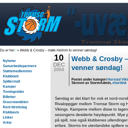
Du er her
/
» Webb & Crosby – møte mellom to venner søndag!
10
Webb & Crosby –
Nyheter
DEC
venner søndag!
Samarbeidspartnere
2004
Støttemedlemmer
Klubbnett
Postet under kategori
Harstad Vik
Spillerstall
Skrevet av StormAdmin,
shortlink
Kamper
Treningstider
Billetter
Søndag er det klart for nok et nord-nors
Grasrotandelen
Rivaloppgjør mellom Tromsø Storm og 
Rent Idrettslag
Vikings. Kampene mellom disse to lagen
Klubbavis
sesongens desiderte høydepunkt. Mye pr
Linker
på spill, noe også klubbenes utlendinger 
Arkiv
erfare. Storms tre utenlandske spillere