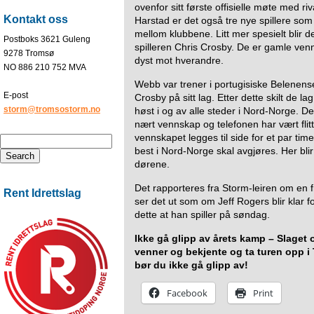
ovenfor sitt første offisielle møte med ri
Kontakt oss
Harstad er det også tre nye spillere som s
mellom klubbene. Litt mer spesielt blir 
Postboks 3621 Guleng
spilleren Chris Crosby. De er gamle venne
9278 Tromsø
dyst mot hverandre.
NO 886 210 752 MVA
Webb var trener i portugisiske Belenens
E-post
Crosby på sitt lag. Etter dette skilt de la
storm@tromsostorm.no
høst i og av alle steder i Nord-Norge. De
nært vennskap og telefonen har vært flit
vennskapet legges til side for et par 
best i Nord-Norge skal avgjøres. Her blir 
dørene.
Det rapporteres fra Storm-leiren om en fr
Rent Idrettslag
ser det ut som om Jeff Rogers blir klar fo
dette at han spiller på søndag.
Ikke gå glipp av årets kamp – Slaget 
venner og bekjente og ta turen opp i
bør du ikke gå glipp av!
Facebook
Print