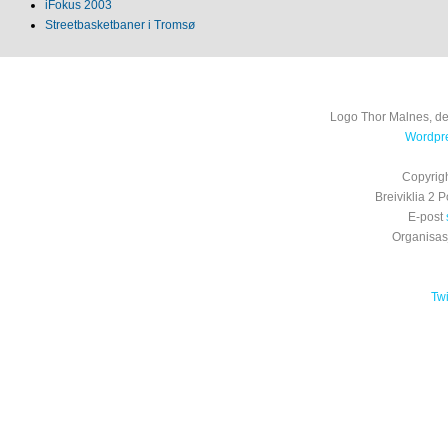
iFokus 2003
Streetbasketbaner i Tromsø
Logo Thor Malnes, de
Wordpre
Copyrig
Breiviklia 2
E-post
Organisa
Tw