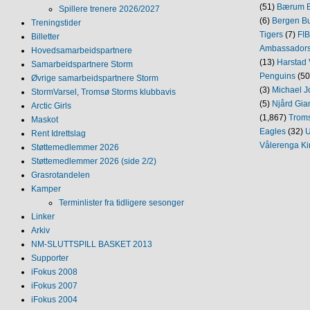
(51)
Bærum B
Spillere trenere 2026/2027
(6)
Bergen Bu
Treningstider
Tigers
(7)
FI
Billetter
Ambassador
Hovedsamarbeidspartnere
(13)
Harstad 
Samarbeidspartnere Storm
Penguins
(50
Øvrige samarbeidspartnere Storm
(3)
Michael J
StormVarsel, Tromsø Storms klubbavis
(5)
Njård Gia
Arctic Girls
(1,867)
Trom
Maskot
Eagles
(32)
U
Rent Idrettslag
Vålerenga Ki
Støttemedlemmer 2026
Støttemedlemmer 2026 (side 2/2)
Grasrotandelen
Kamper
Terminlister fra tidligere sesonger
Linker
Arkiv
NM‐SLUTTSPILL BASKET 2013
Supporter
iFokus 2008
iFokus 2007
iFokus 2004