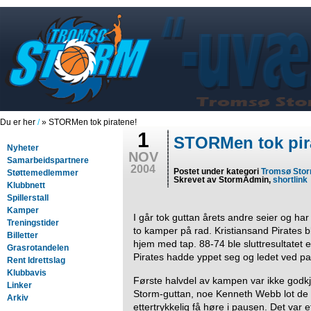
Du er her
/
» STORMen tok piratene!
1
STORMen tok pir
Nyheter
NOV
Samarbeidspartnere
2004
Postet under kategori
Tromsø Sto
Støttemedlemmer
Skrevet av StormAdmin,
shortlink
Klubbnett
Spillerstall
Kamper
I går tok guttan årets andre seier og ha
Treningstider
to kamper på rad. Kristiansand Pirates b
Billetter
hjem med tap. 88-74 ble sluttresultatet e
Grasrotandelen
Pirates hadde yppet seg og ledet ved p
Rent Idrettslag
Klubbavis
Første halvdel av kampen var ikke godkj
Linker
Storm-guttan, noe Kenneth Webb lot de
Arkiv
ettertrykkelig få høre i pausen. Det var e