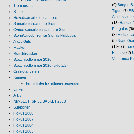
(6)
Bergen Bu
Treningstider
Tigers
(7)
FI
Billetter
Ambassador
Hovedsamarbeidspartnere
(13)
Harstad 
Samarbeidspartnere Storm
Penguins
(50
Øvrige samarbeidspartnere Storm
(3)
Michael J
StormVarsel, Tromsø Storms klubbavis
(5)
Njård Gia
Arctic Girls
(1,867)
Trom
Maskot
Eagles
(32)
U
Rent Idrettslag
Vålerenga Ki
Støttemedlemmer 2026
Støttemedlemmer 2026 (side 2/2)
Grasrotandelen
Kamper
Terminlister fra tidligere sesonger
Linker
Arkiv
NM‐SLUTTSPILL BASKET 2013
Supporter
iFokus 2008
iFokus 2007
iFokus 2004
iFokus 2003