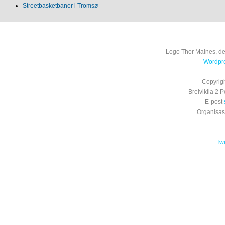
Streetbasketbaner i Tromsø
Logo Thor Malnes, de
Wordpre
Copyrig
Breiviklia 2
E-post
Organisa
Tw