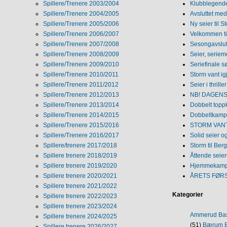
Spillere/Trenere 2003/2004
Klubblegende
Spillere/Trenere 2004/2005
Avsluttet med 
Spillere/Trenere 2005/2006
Ny seier til S
Spillere/Trenere 2006/2007
Velkommen ti
Spillere/Trenere 2007/2008
Sesongavslutn
Spillere/Trenere 2008/2009
Seier, seriem
Spillere/Trenere 2009/2010
Seriefinale 
Spillere/Trenere 2010/2011
Storm vant ig
Spillere/Trenere 2011/2012
Seier i thriller
Spillere/Trenere 2012/2013
NB! DAGENS 
Spillere/Trenere 2013/2014
Dobbelt topp
Spillere/Trenere 2014/2015
Dobbeltkamp 
Spillere/Trenere 2015/2016
STORM VANT
Spillere/Trenere 2016/2017
Solid seier 
Spillere/trenere 2017/2018
Storm til Ber
Spillere trenere 2018/2019
Åttende seie
Spillere trenere 2019/2020
Hjemmekamp
Spillere trenere 2020/2021
ÅRETS FØR
Spillere trenere 2021/2022
Kategorier
Spillere trenere 2022/2023
Spillere trenere 2023/2024
Ammerud Ba
Spillere trenere 2024/2025
(51)
Bærum B
Spillere trenere 2026/2027