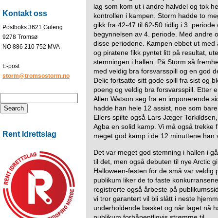
lag som kom ut i andre halvdel og tok he
Kontakt oss
kontrollen i kampen. Storm hadde to meg
gikk fra 42-47 til 62-50 tidlig i 3. periode
Postboks 3621 Guleng
begynnelsen av 4. periode. Med andre ord
9278 Tromsø
disse periodene. Kampen ebbet ut med at f
NO 886 210 752 MVA
og piratene fikk pyntet litt på resultat, 
stemningen i hallen. På Storm så fremhe
E-post
med veldig bra forsvarsspill og en god del
storm@tromsostorm.no
Delic fortsatte sitt gode spill fra sist o
poeng og veldig bra forsvarsspill. Etter en
Allen Watson seg fra en imponerende side
hadde han hele 12 assist, noe som bare
Ellers spilte også Lars Jæger Torkildsen,
Agba en solid kamp. Vi må også trekke f
Rent Idrettslag
meget god kamp i de 12 minuttene han v
Det var meget god stemning i hallen i går. 
til det, men også debuten til nye Arctic g
Halloween-festen for de små var veldig po
publikum liker de to faste konkurransen
registrerte også årbeste på publikumssid
vi tror garantert vil bli slått i neste hje
underholdende basket og når laget nå ha
publikum forhåpentligvis strømme til.