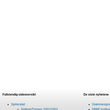
Fullstendig sideoversikt
De siste nyhetene
Spillerstall
Drømmesigner
Spillere/Trenere 2002/2003
NBBF invitere