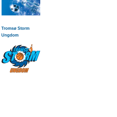
Tromsø Storm
Ungdom