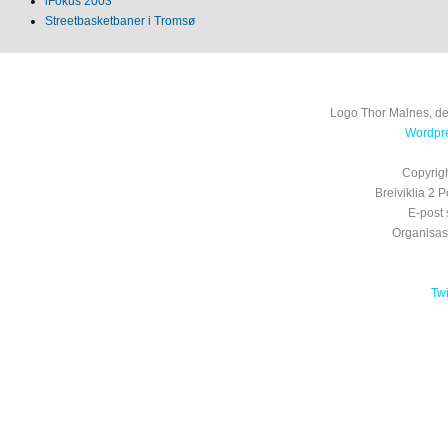
iFokus 2003
Streetbasketbaner i Tromsø
Logo Thor Malnes, de
Wordpre
Copyrig
Breiviklia 2
E-post
Organisa
Tw