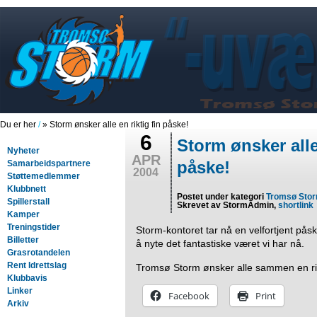
Du er her
/
» Storm ønsker alle en riktig fin påske!
6
Storm ønsker alle 
Nyheter
APR
påske!
Samarbeidspartnere
2004
Støttemedlemmer
Klubbnett
Postet under kategori
Tromsø Sto
Spillerstall
Skrevet av StormAdmin,
shortlink
Kamper
Treningstider
Storm-kontoret tar nå en velfortjent påsk
Billetter
å nyte det fantastiske været vi har nå.
Grasrotandelen
Rent Idrettslag
Tromsø Storm ønsker alle sammen en ri
Klubbavis
Linker
Facebook
Print
Arkiv