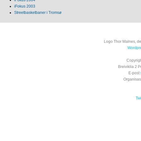
iFokus 2004
iFokus 2003
Streetbasketbaner i Tromsø
Logo Thor Malnes, de
Wordpre
Copyrig
Breiviklia 2
E-post
Organisa
Tw