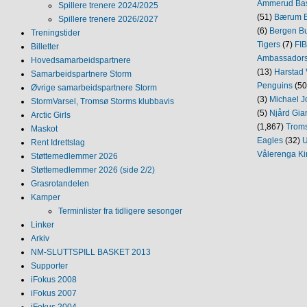
Ammerud Ba
Spillere trenere 2024/2025
(51)
Bærum B
Spillere trenere 2026/2027
(6)
Bergen Bu
Treningstider
Tigers
(7)
FI
Billetter
Ambassador
Hovedsamarbeidspartnere
(13)
Harstad 
Samarbeidspartnere Storm
Penguins
(50
Øvrige samarbeidspartnere Storm
(3)
Michael J
StormVarsel, Tromsø Storms klubbavis
(5)
Njård Gia
Arctic Girls
(1,867)
Trom
Maskot
Eagles
(32)
U
Rent Idrettslag
Vålerenga Ki
Støttemedlemmer 2026
Støttemedlemmer 2026 (side 2/2)
Grasrotandelen
Kamper
Terminlister fra tidligere sesonger
Linker
Arkiv
NM‐SLUTTSPILL BASKET 2013
Supporter
iFokus 2008
iFokus 2007