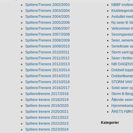
Spillere/Trenere 2002/2003
NBBF invitere
Spillere/Trenere 2003/2004
Klubblegende
Spillere/Trenere 2004/2005
Avsluttet med 
Spillere/Trenere 2005/2006
Ny seier til S
Spillere/Trenere 2006/2007
Velkommen ti
Spillere/Trenere 2007/2008
Sesongavslutn
Spillere/Trenere 2008/2009
Seier, seriem
Spillere/Trenere 2009/2010
Seriefinale 
Spillere/Trenere 2010/2011
Storm vant ig
Spillere/Trenere 2011/2012
Seier i thriller
Spillere/Trenere 2012/2013
NB! DAGENS 
Spillere/Trenere 2013/2014
Dobbelt topp
Spillere/Trenere 2014/2015
Dobbeltkamp 
Spillere/Trenere 2015/2016
STORM VANT
Spillere/Trenere 2016/2017
Solid seier 
Spillere/trenere 2017/2018
Storm til Ber
Spillere trenere 2018/2019
Åttende seie
Spillere trenere 2019/2020
Hjemmekamp
Spillere trenere 2020/2021
ÅRETS FØR
Spillere trenere 2021/2022
Kategorier
Spillere trenere 2022/2023
Spillere trenere 2023/2024