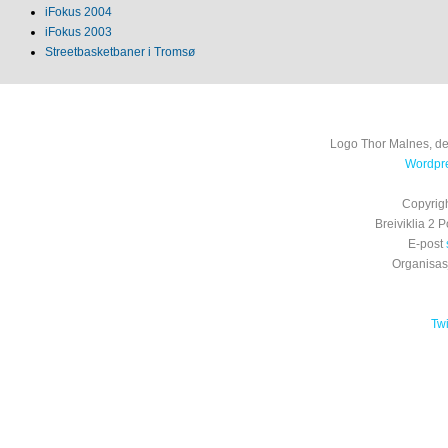
iFokus 2004
iFokus 2003
Streetbasketbaner i Tromsø
Logo Thor Malnes, de
Wordpre
Copyrig
Breiviklia 2
E-post
Organisa
Tw