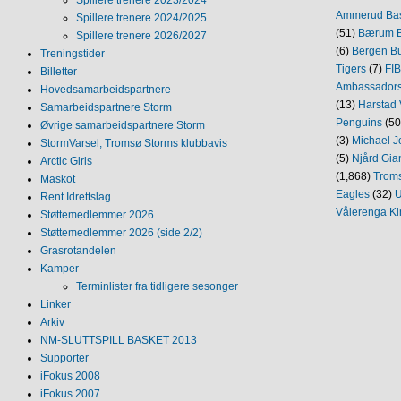
Ammerud Ba
Spillere trenere 2024/2025
(51)
Bærum B
Spillere trenere 2026/2027
(6)
Bergen Bu
Treningstider
Tigers
(7)
FI
Billetter
Ambassador
Hovedsamarbeidspartnere
(13)
Harstad 
Samarbeidspartnere Storm
Penguins
(50
Øvrige samarbeidspartnere Storm
(3)
Michael J
StormVarsel, Tromsø Storms klubbavis
(5)
Njård Gia
Arctic Girls
(1,868)
Trom
Maskot
Eagles
(32)
U
Rent Idrettslag
Vålerenga Ki
Støttemedlemmer 2026
Støttemedlemmer 2026 (side 2/2)
Grasrotandelen
Kamper
Terminlister fra tidligere sesonger
Linker
Arkiv
NM‐SLUTTSPILL BASKET 2013
Supporter
iFokus 2008
iFokus 2007