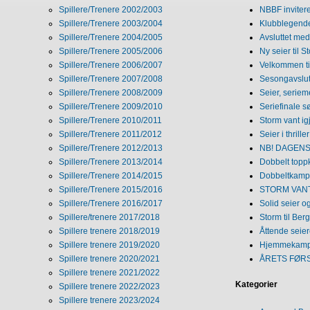
Spillere/Trenere 2002/2003
NBBF invitere
Spillere/Trenere 2003/2004
Klubblegende
Spillere/Trenere 2004/2005
Avsluttet med 
Spillere/Trenere 2005/2006
Ny seier til S
Spillere/Trenere 2006/2007
Velkommen ti
Spillere/Trenere 2007/2008
Sesongavslutn
Spillere/Trenere 2008/2009
Seier, seriem
Spillere/Trenere 2009/2010
Seriefinale 
Spillere/Trenere 2010/2011
Storm vant ig
Spillere/Trenere 2011/2012
Seier i thriller
Spillere/Trenere 2012/2013
NB! DAGENS 
Spillere/Trenere 2013/2014
Dobbelt topp
Spillere/Trenere 2014/2015
Dobbeltkamp 
Spillere/Trenere 2015/2016
STORM VANT
Spillere/Trenere 2016/2017
Solid seier 
Spillere/trenere 2017/2018
Storm til Ber
Spillere trenere 2018/2019
Åttende seie
Spillere trenere 2019/2020
Hjemmekamp
Spillere trenere 2020/2021
ÅRETS FØR
Spillere trenere 2021/2022
Kategorier
Spillere trenere 2022/2023
Spillere trenere 2023/2024