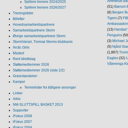
Ammerud Ba
Spillere trenere 2024/2025
(51)
Bærum B
Spillere trenere 2026/2027
(6)
Bergen Bu
Treningstider
Tigers
(7)
FI
Billetter
Ambassador
Hovedsamarbeidspartnere
(13)
Harstad 
Samarbeidspartnere Storm
Penguins
(50
Øvrige samarbeidspartnere Storm
(3)
Michael J
StormVarsel, Tromsø Storms klubbavis
(5)
Njård Gia
Arctic Girls
(1,867)
Trom
Maskot
Eagles
(32)
U
Rent Idrettslag
Vålerenga Ki
Støttemedlemmer 2026
Støttemedlemmer 2026 (side 2/2)
Grasrotandelen
Kamper
Terminlister fra tidligere sesonger
Linker
Arkiv
NM‐SLUTTSPILL BASKET 2013
Supporter
iFokus 2008
iFokus 2007
iFokus 2004