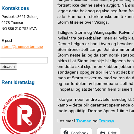
fortsatt ikke denne saken avgjort. Nå øn
Kontakt oss
legge dette bak seg og vise seg frem fr
side. Han har er sterkt ønske om å kunn
Postboks 3621 Guleng
Storm til seier over Vikings.
9278 Tromsø
NO 886 210 752 MVA
Tidligere Storm og Vikingsspiller Kelvin
hvileår fra basketballen, men er nylig kl
E-post
Denne helgen er han i byen og besøker 
storm@tromsostorm.no
Stormtrener Jeff Lange. Jeff drømmer all
Storm neste år, og da som norsk statsbor
bidra til at Storm kanskje blir ligaens bes
om dette skal skje, men klubben jobber i
søndagens oppgjør tror Kelvin at det bli
men at Storm stikker av med seiren da de
Rent Idrettslag
og har fordelen av hjemmebane. Jeff 
i hopetall og støtter Storm frem til seier!
Ikke gjør noen andre avtaler søndag kl. 
kamp – dette blir garantert spennende o
møte opp tidlig. Dørene åpnes 1 time fø
Les mer i
Tromsø
og
Tromsø
Facebook
Print