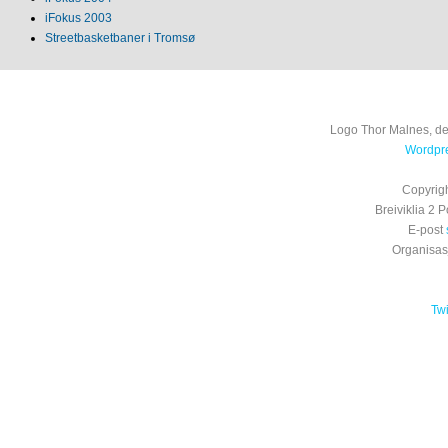
iFokus 2003
Streetbasketbaner i Tromsø
Logo Thor Malnes, de
Wordpre
Copyrig
Breiviklia 2
E-post
Organisa
Tw