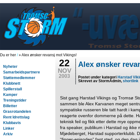
Du er her
/
» Alex ønsker revansj mot Vikings!
22
Alex ønsker reva
Nyheter
NOV
Samarbeidspartnere
2003
Postet under kategori
Harstad Vik
Støttemedlemmer
Skrevet av StormAdmin,
shortlink
Klubbnett
Spillerstall
Kamper
Sist gang Harstad Vikings og Tromsø St
Treningstider
sammen ble Alex Karvanen meget sentr
Billetter
sympatiske russeren ble tatt hardt i ka
Grasrotandelen
reagerte ovenfor dommerne på dette. Ha
Rent Idrettslag
teknisk feil og fikk etter dette mye opp
Klubbavis
fra speaker, publikum i Harstad og ikke 
Linker
Mjødeberget, Harstad supporterklubb. D
Arkiv
“finger-episoden” fant sted, og den dag 