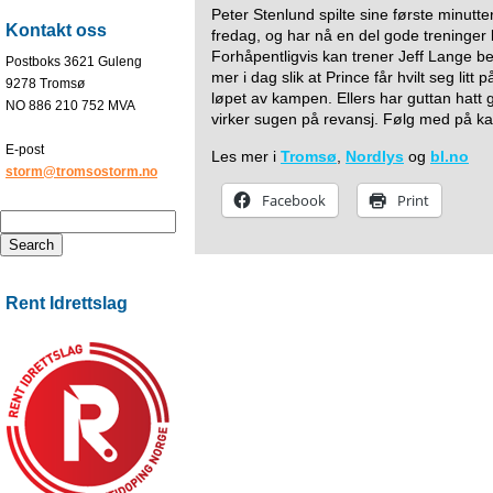
Peter Stenlund spilte sine første minutter
Kontakt oss
fredag, og har nå en del gode treninger
Forhåpentligvis kan trener Jeff Lange be
Postboks 3621 Guleng
mer i dag slik at Prince får hvilt seg litt 
9278 Tromsø
løpet av kampen. Ellers har guttan hatt
NO 886 210 752 MVA
virker sugen på revansj. Følg med på k
E-post
Les mer i
Tromsø
,
Nordlys
og
bl.no
storm@tromsostorm.no
Facebook
Print
Rent Idrettslag