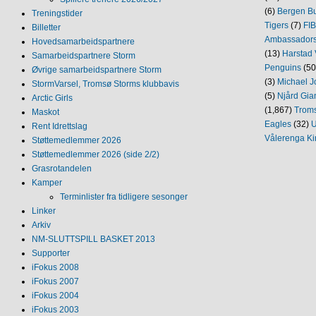
(6)
Bergen Bu
Treningstider
Tigers
(7)
FI
Billetter
Ambassador
Hovedsamarbeidspartnere
(13)
Harstad 
Samarbeidspartnere Storm
Penguins
(50
Øvrige samarbeidspartnere Storm
(3)
Michael J
StormVarsel, Tromsø Storms klubbavis
(5)
Njård Gia
Arctic Girls
(1,867)
Trom
Maskot
Eagles
(32)
U
Rent Idrettslag
Vålerenga Ki
Støttemedlemmer 2026
Støttemedlemmer 2026 (side 2/2)
Grasrotandelen
Kamper
Terminlister fra tidligere sesonger
Linker
Arkiv
NM‐SLUTTSPILL BASKET 2013
Supporter
iFokus 2008
iFokus 2007
iFokus 2004
iFokus 2003