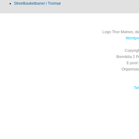
Streetbasketbaner i Tromsø
Logo Thor Malnes, de
Wordpre
Copyrig
Breiviklia 2
E-post
Organisa
Tw