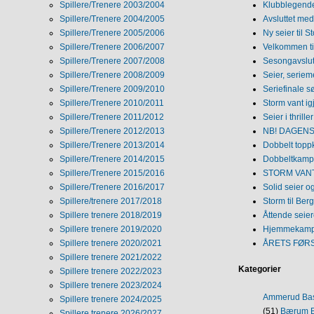
Spillere/Trenere 2003/2004
Klubblegende
Spillere/Trenere 2004/2005
Avsluttet med 
Spillere/Trenere 2005/2006
Ny seier til S
Spillere/Trenere 2006/2007
Velkommen ti
Spillere/Trenere 2007/2008
Sesongavslutn
Spillere/Trenere 2008/2009
Seier, seriem
Spillere/Trenere 2009/2010
Seriefinale 
Spillere/Trenere 2010/2011
Storm vant ig
Spillere/Trenere 2011/2012
Seier i thriller
Spillere/Trenere 2012/2013
NB! DAGENS 
Spillere/Trenere 2013/2014
Dobbelt topp
Spillere/Trenere 2014/2015
Dobbeltkamp 
Spillere/Trenere 2015/2016
STORM VANT
Spillere/Trenere 2016/2017
Solid seier 
Spillere/trenere 2017/2018
Storm til Ber
Spillere trenere 2018/2019
Åttende seie
Spillere trenere 2019/2020
Hjemmekamp
Spillere trenere 2020/2021
ÅRETS FØR
Spillere trenere 2021/2022
Kategorier
Spillere trenere 2022/2023
Spillere trenere 2023/2024
Ammerud Ba
Spillere trenere 2024/2025
(51)
Bærum B
Spillere trenere 2026/2027