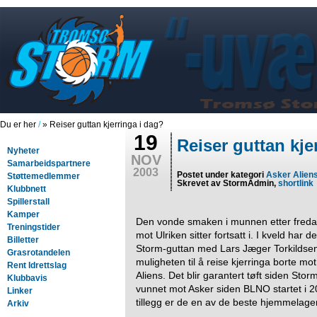
Du er her
/
» Reiser guttan kjerringa i dag?
19
Reiser guttan kje
Nyheter
NOV
Samarbeidspartnere
2003
Postet under kategori
Asker Alien
Støttemedlemmer
Skrevet av StormAdmin,
shortlink
Klubbnett
Spillerstall
Kamper
Den vonde smaken i munnen etter freda
Treningstider
mot Ulriken sitter fortsatt i. I kveld har d
Billetter
Storm-guttan med Lars Jæger Torkildsen
Grasrotandelen
muligheten til å reise kjerringa borte mo
Rent Idrettslag
Aliens. Det blir garantert tøft siden Storm
Klubbavis
vunnet mot Asker siden BLNO startet i 2
Linker
tillegg er de en av de beste hjemmelagen
Arkiv