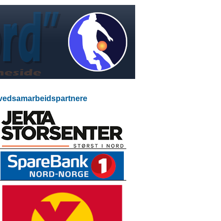
edsamarbeidspartnere