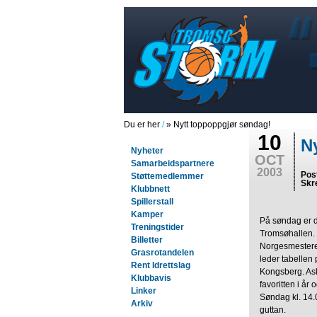
Du er her
/
» Nytt toppoppgjør søndag!
10
N
Nyheter
OCT
Samarbeidspartnere
2003
Pos
Støttemedlemmer
Skr
Klubbnett
Spillerstall
Kamper
På søndag er de
Treningstider
Tromsøhallen.
Billetter
Norgesmestere
Grasrotandelen
leder tabellen 
Rent Idrettslag
Kongsberg. Ask
Klubbavis
favoritten i år 
Linker
Søndag kl. 14.
Arkiv
guttan.