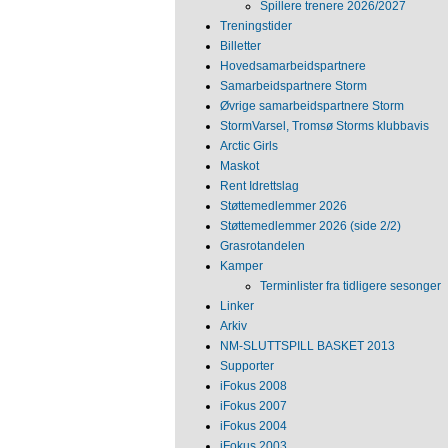
Spillere trenere 2026/2027
Treningstider
Billetter
Hovedsamarbeidspartnere
Samarbeidspartnere Storm
Øvrige samarbeidspartnere Storm
StormVarsel, Tromsø Storms klubbavis
Arctic Girls
Maskot
Rent Idrettslag
Støttemedlemmer 2026
Støttemedlemmer 2026 (side 2/2)
Grasrotandelen
Kamper
Terminlister fra tidligere sesonger
Linker
Arkiv
NM‐SLUTTSPILL BASKET 2013
Supporter
iFokus 2008
iFokus 2007
iFokus 2004
iFokus 2003