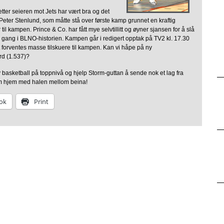
tter seieren mot Jets har vært bra og det
Peter Stenlund, som måtte stå over første kamp grunnet en kraftig
 til kampen. Prince & Co. har fått mye selvtillitt og øyner sjansen for å slå
e gang i BLNO-historien. Kampen går i redigert opptak på TV2 kl. 17.30
 forventes masse tilskuere til kampen. Kan vi håpe på ny
rd (1.537)?
basketball på toppnivå og hjelp Storm-guttan å sende nok et lag fra
 hjem med halen mellom beina!
ok
Print