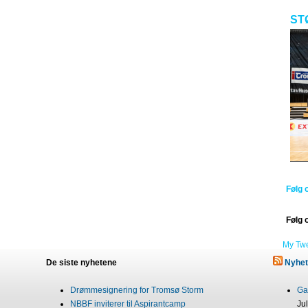
ST
Følg 
Følg 
My Tw
De siste nyhetene
Nyhet
Drømmesignering for Tromsø Storm
Gab
NBBF inviterer til Aspirantcamp
Ju