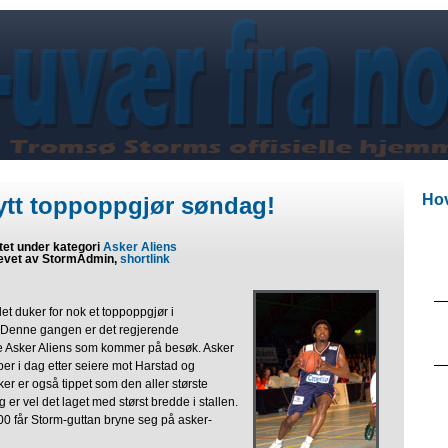
Hov
ytt toppoppgjør søndag!
tet under kategori
Asker Aliens
evet av StormAdmin,
shortlink
t duker for nok et toppoppgjør i
 Denne gangen er det regjerende
 Asker Aliens som kommer på besøk. Asker
per i dag etter seiere mot Harstad og
er er også tippet som den aller største
og er vel det laget med størst bredde i stallen.
00 får Storm-guttan bryne seg på asker-