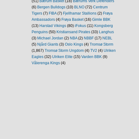
(51)
Bærum Basket
(18)
Bærums Verk Defenders
(6)
Bergen Bulldogs
(10)
BLNO
(72)
Centrum
Tigers
(7)
FIBA
(7)
Fjellhamar Stallions
(2)
Frøya
Ambassadors
(4)
Frøya Basket
(16)
Gimle BBK
(13)
Harstad Vikings
(80)
iFokus
(11)
Kongsberg
Penguins
(50)
Kristiansand Pirates
(33)
Langhus
(3)
Michael Jordan
(2)
NBA
(2)
NBBF
(17)
NEBL
(5)
Njård Giants
(3)
Oslo Kings
(4)
Tromsø Storm
(1,867)
Tromsø Storm Ungdom
(4)
TV2
(4)
Ulriken
Eagles
(32)
Ulriken Elite
(15)
Varden BBK
(9)
Vålerenga Kings
(4)