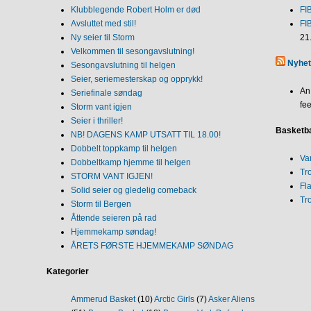
Klubblegende Robert Holm er død
FI
Avsluttet med stil!
FI
Ny seier til Storm
21
Velkommen til sesongavslutning!
Nyhet
Sesongavslutning til helgen
Seier, seriemesterskap og opprykk!
An
Seriefinale søndag
fee
Storm vant igjen
Seier i thriller!
Basketba
NB! DAGENS KAMP UTSATT TIL 18.00!
Dobbelt toppkamp til helgen
Va
Dobbeltkamp hjemme til helgen
Tr
STORM VANT IGJEN!
Fl
Solid seier og gledelig comeback
Tr
Storm til Bergen
Åttende seieren på rad
Hjemmekamp søndag!
ÅRETS FØRSTE HJEMMEKAMP SØNDAG
Kategorier
Ammerud Basket
(10)
Arctic Girls
(7)
Asker Aliens