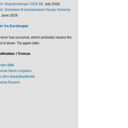
BA: Regelendringer 2026
15. July 2026
BA: Dommere til landskampen Norge-Armenia
. June 2026
er fra Euroleague
 error has occurred, which probably means the
d is down. Try again later.
llklubber i Tromsø
rden BBK
omsø Storm Ungdom
au Bris Basketballklubb
omsø Ravens