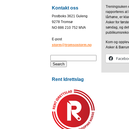
Treningsuken e
Kontakt oss
rapporteres at 
Postboks 3621 Guleng
lårhøne, er klar
9278 Tromsø
Asker for først
søndag, og det
NO 886 210 752 MVA
publikumsreko
E-post
Kom og opplev 
storm@tromsostorm.no
Asker & Bærum
Facebo
Rent Idrettslag