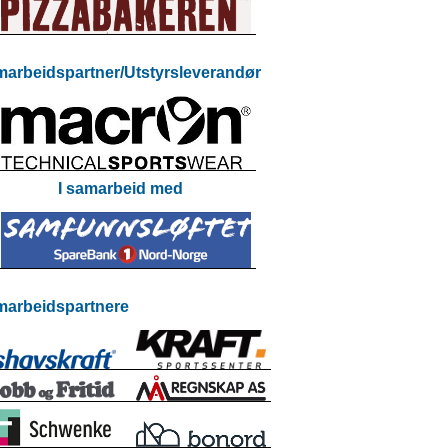
arbeidspartner/Utstyrsleverandør
I samarbeid med
arbeidspartnere