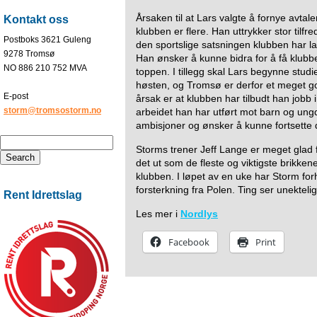
Årsaken til at Lars valgte å fornye avta
Kontakt oss
klubben er flere. Han uttrykker stor tilf
Postboks 3621 Guleng
den sportslige satsningen klubben har lag
9278 Tromsø
Han ønsker å kunne bidra for å få klubbe
NO 886 210 752 MVA
toppen. I tillegg skal Lars begynne studier
høsten, og Tromsø er derfor et meget go
E-post
årsak er at klubben har tilbudt han jobb 
storm@tromsostorm.no
arbeidet han har utført mot barn og ung
ambisjoner og ønsker å kunne fortsette d
Storms trener Jeff Lange er meget glad f
det ut som de fleste og viktigste brikken
klubben. I løpet av en uke har Storm forh
forsterkning fra Polen. Ting ser unekteli
Rent Idrettslag
Les mer i
Nordlys
Facebook
Print