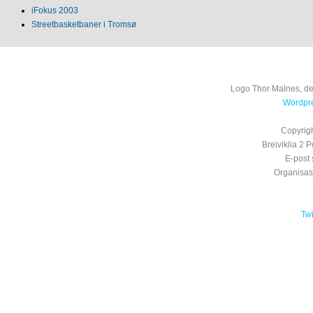
iFokus 2003
Streetbasketbaner i Tromsø
Logo Thor Malnes, de
Wordpre
Copyrig
Breiviklia 2
E-post
Organisa
Tw