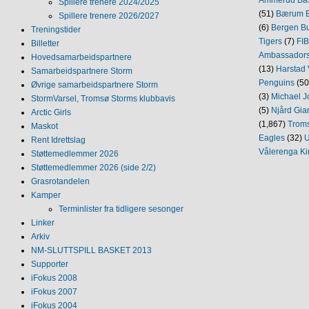
Spillere trenere 2024/2025
(51)
Bærum B
Spillere trenere 2026/2027
(6)
Bergen Bu
Treningstider
Tigers
(7)
FI
Billetter
Ambassador
Hovedsamarbeidspartnere
(13)
Harstad 
Samarbeidspartnere Storm
Penguins
(50
Øvrige samarbeidspartnere Storm
(3)
Michael J
StormVarsel, Tromsø Storms klubbavis
(5)
Njård Gia
Arctic Girls
(1,867)
Trom
Maskot
Eagles
(32)
U
Rent Idrettslag
Vålerenga Ki
Støttemedlemmer 2026
Støttemedlemmer 2026 (side 2/2)
Grasrotandelen
Kamper
Terminlister fra tidligere sesonger
Linker
Arkiv
NM‐SLUTTSPILL BASKET 2013
Supporter
iFokus 2008
iFokus 2007
iFokus 2004