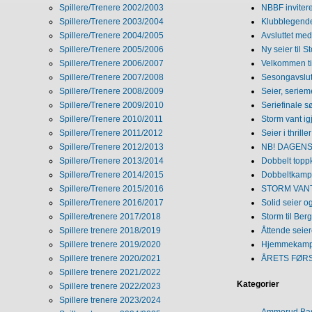
Spillere/Trenere 2002/2003
NBBF invitere
Spillere/Trenere 2003/2004
Klubblegende
Spillere/Trenere 2004/2005
Avsluttet med 
Spillere/Trenere 2005/2006
Ny seier til S
Spillere/Trenere 2006/2007
Velkommen ti
Spillere/Trenere 2007/2008
Sesongavslutn
Spillere/Trenere 2008/2009
Seier, seriem
Spillere/Trenere 2009/2010
Seriefinale 
Spillere/Trenere 2010/2011
Storm vant ig
Spillere/Trenere 2011/2012
Seier i thriller
Spillere/Trenere 2012/2013
NB! DAGENS 
Spillere/Trenere 2013/2014
Dobbelt topp
Spillere/Trenere 2014/2015
Dobbeltkamp 
Spillere/Trenere 2015/2016
STORM VANT
Spillere/Trenere 2016/2017
Solid seier 
Spillere/trenere 2017/2018
Storm til Ber
Spillere trenere 2018/2019
Åttende seie
Spillere trenere 2019/2020
Hjemmekamp
Spillere trenere 2020/2021
ÅRETS FØR
Spillere trenere 2021/2022
Kategorier
Spillere trenere 2022/2023
Spillere trenere 2023/2024
Ammerud Ba