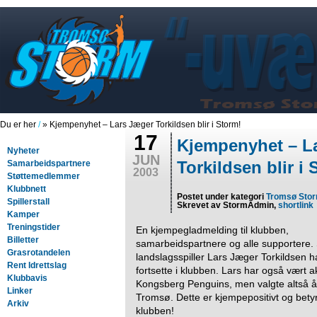
Du er her
/
» Kjempenyhet – Lars Jæger Torkildsen blir i Storm!
17
Kjempenyhet – L
Nyheter
JUN
Torkildsen blir i 
Samarbeidspartnere
2003
Støttemedlemmer
Klubbnett
Postet under kategori
Tromsø Sto
Spillerstall
Skrevet av StormAdmin,
shortlink
Kamper
Treningstider
En kjempegladmelding til klubben,
Billetter
samarbeidspartnere og alle supportere.
Grasrotandelen
landslagsspiller Lars Jæger Torkildsen ha
Rent Idrettslag
fortsette i klubben. Lars har også vært ak
Klubbavis
Kongsberg Penguins, men valgte altså å b
Linker
Tromsø. Dette er kjempepositivt og bety
Arkiv
klubben!