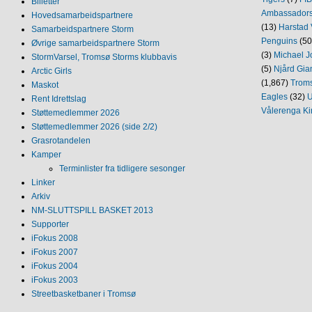
Billetter
Ambassador
Hovedsamarbeidspartnere
(13)
Harstad 
Samarbeidspartnere Storm
Penguins
(50
Øvrige samarbeidspartnere Storm
(3)
Michael J
StormVarsel, Tromsø Storms klubbavis
(5)
Njård Gia
Arctic Girls
(1,867)
Trom
Maskot
Eagles
(32)
U
Rent Idrettslag
Vålerenga Ki
Støttemedlemmer 2026
Støttemedlemmer 2026 (side 2/2)
Grasrotandelen
Kamper
Terminlister fra tidligere sesonger
Linker
Arkiv
NM‐SLUTTSPILL BASKET 2013
Supporter
iFokus 2008
iFokus 2007
iFokus 2004
iFokus 2003
Streetbasketbaner i Tromsø