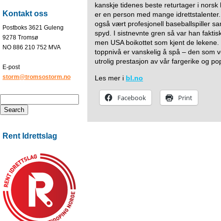
kanskje tidenes beste returtager i norsk
Kontakt oss
er en person med mange idrettstalenter.
også vært profesjonell baseballspiller sa
Postboks 3621 Guleng
spyd. I sistnevnte gren så var han faktis
9278 Tromsø
men USA boikottet som kjent de lekene. 
NO 886 210 752 MVA
toppnivå er vanskelig å spå – den som ve
utrolig prestasjon av vår fargerike og 
E-post
storm@tromsostorm.no
Les mer i
bl.no
Facebook
Print
Rent Idrettslag