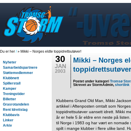
Du er her
/
» Mikki – Norges eldte toppidrettsutøver!
30
Mikki – Norges el
Nyheter
JAN
toppidrettsutøver
Samarbeidspartnere
2003
Støttemedlemmer
Klubbnett
Postet under kategori
Tromsø Sto
Spillerstall
Skrevet av StormAdmin,
shortlink
Kamper
Treningstider
Billetter
Klubbens Grand Old Man, Mikki Jackson,
Grasrotandelen
artikkel i Aftenposten omtalt som Norges
Rent Idrettslag
toppidrettsutøver uansett idrett. Mikki m
Klubbavis
år er hele 5 år eldre enn neste på listen
Linker
til Norge i 1983 og har vært en nomade
Arkiv
spilt i mange klubber i flere ulike land. H