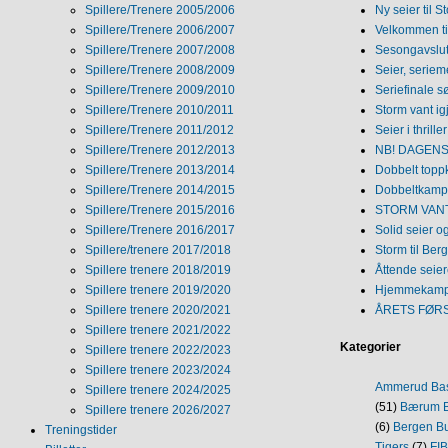
Spillere/Trenere 2005/2006
Ny seier til S
Spillere/Trenere 2006/2007
Velkommen ti
Spillere/Trenere 2007/2008
Sesongavslutn
Spillere/Trenere 2008/2009
Seier, seriem
Spillere/Trenere 2009/2010
Seriefinale 
Spillere/Trenere 2010/2011
Storm vant ig
Spillere/Trenere 2011/2012
Seier i thriller
Spillere/Trenere 2012/2013
NB! DAGENS 
Spillere/Trenere 2013/2014
Dobbelt topp
Spillere/Trenere 2014/2015
Dobbeltkamp 
Spillere/Trenere 2015/2016
STORM VANT
Spillere/Trenere 2016/2017
Solid seier 
Spillere/trenere 2017/2018
Storm til Ber
Spillere trenere 2018/2019
Åttende seie
Spillere trenere 2019/2020
Hjemmekamp
Spillere trenere 2020/2021
ÅRETS FØR
Spillere trenere 2021/2022
Kategorier
Spillere trenere 2022/2023
Spillere trenere 2023/2024
Ammerud Ba
Spillere trenere 2024/2025
(51)
Bærum B
Spillere trenere 2026/2027
(6)
Bergen Bu
Treningstider
Tigers
(7)
FI