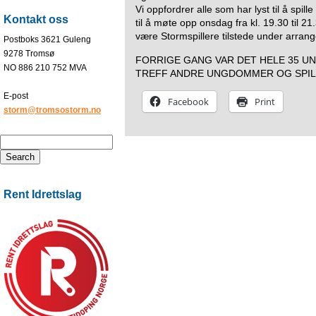
Vi oppfordrer alle som har lyst til å spille
Kontakt oss
til å møte opp onsdag fra kl. 19.30 til 21
være Stormspillere tilstede under arran
Postboks 3621 Guleng
9278 Tromsø
FORRIGE GANG VAR DET HELE 35 U
NO 886 210 752 MVA
TREFF ANDRE UNGDOMMER OG SPIL
E-post
Facebook
Print
storm@tromsostorm.no
Rent Idrettslag