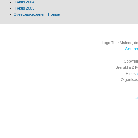
iFokus 2004
iFokus 2003
Streetbasketbaner i Tromsø
Logo Thor Malnes, de
Wordpre
Copyrig
Breiviklia 2
E-post
Organisa
Tw