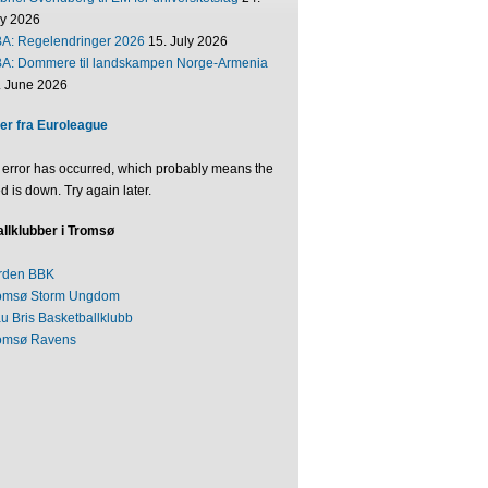
ly 2026
BA: Regelendringer 2026
15. July 2026
BA: Dommere til landskampen Norge-Armenia
. June 2026
er fra Euroleague
 error has occurred, which probably means the
d is down. Try again later.
llklubber i Tromsø
rden BBK
omsø Storm Ungdom
au Bris Basketballklubb
omsø Ravens