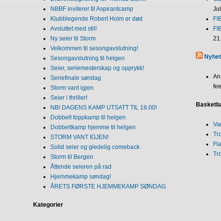
NBBF inviterer til Aspirantcamp
Ju
Klubblegende Robert Holm er død
FI
Avsluttet med stil!
FI
Ny seier til Storm
21
Velkommen til sesongavslutning!
Nyhet
Sesongavslutning til helgen
Seier, seriemesterskap og opprykk!
An
Seriefinale søndag
fee
Storm vant igjen
Seier i thriller!
Basketba
NB! DAGENS KAMP UTSATT TIL 18.00!
Dobbelt toppkamp til helgen
Va
Dobbeltkamp hjemme til helgen
Tr
STORM VANT IGJEN!
Fl
Solid seier og gledelig comeback
Tr
Storm til Bergen
Åttende seieren på rad
Hjemmekamp søndag!
ÅRETS FØRSTE HJEMMEKAMP SØNDAG
Kategorier