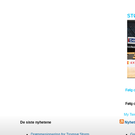
ST
Følg 
Følg 
My Tw
De siste nyhetene
Nyhet
Drømmesignering for Tromsø Storm
Gab