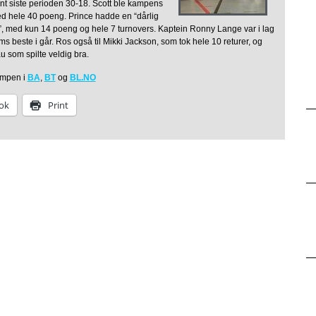
ant siste perioden 30-18. Scott ble kampens
med hele 40 poeng. Prince hadde en “dårlig
, med kun 14 poeng og hele 7 turnovers. Kaptein Ronny Lange var i lag
s beste i går. Ros også til Mikki Jackson, som tok hele 10 returer, og
u som spilte veldig bra.
ampen i
BA
,
BT
og
BL.NO
ok
Print