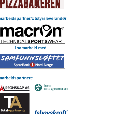
arbeidspartner/Utstyrsleverandør
I samarbeid med
arbeidspartnere