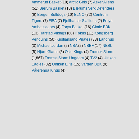
Ammerud Basket
(10)
Arctic Girls
(7)
Asker Aliens
(51)
Bærum Basket
(18)
Bærums Verk Defenders
(6)
Bergen Bulldogs
(10)
BLNO
(72)
Centrum
Tigers
(7)
FIBA
(7)
Fjellhamar Stallions
(2)
Frøya
Ambassadors
(4)
Frøya Basket
(16)
Gimle BBK
(13)
Harstad Vikings
(80)
iFokus
(11)
Kongsberg
Penguins
(50)
Kristiansand Pirates
(33)
Langhus
(3)
Michael Jordan
(2)
NBA
(2)
NBBF
(17)
NEBL
(5)
Njård Giants
(3)
Oslo Kings
(4)
Tromsø Storm
(1,867)
Tromsø Storm Ungdom
(4)
TV2
(4)
Ulriken
Eagles
(32)
Ulriken Elite
(15)
Varden BBK
(9)
Vålerenga Kings
(4)