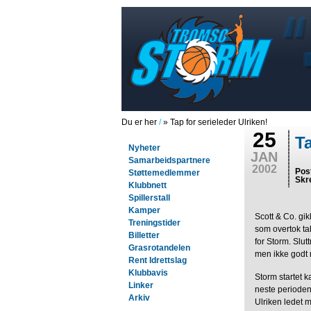
Du er her
/
» Tap for serieleder Ulriken!
25
Ta
Nyheter
JAN
Samarbeidspartnere
2002
Pos
Støttemedlemmer
Skr
Klubbnett
Spillerstall
Kamper
Scott & Co. gik
Treningstider
som overtok ta
Billetter
for Storm. Slutt
Grasrotandelen
men ikke godt 
Rent Idrettslag
Klubbavis
Storm startet k
Linker
neste periodene
Arkiv
Ulriken ledet 