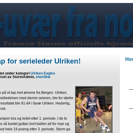
Hov
p for serieleder Ulriken!
tet under kategori
Ulriken Eagles
evet av StormAdmin,
shortlink
k på et tap mot ørnene fra Bergen. Ulriken,
belledelsen med denne seieren, ble for sterke
resultatet ble 91-84 i favør Ulriken. Hederlig,
nok.
ampen bra og ledet etter 1. periode. I de to
 så kastet guttan bort ballen alt for mye og
med hele 19 poeng etter 3. periode. Storm ga