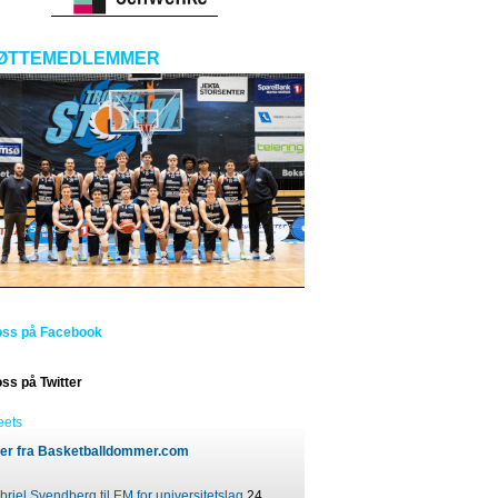
ØTTEMEDLEMMER
oss på Facebook
oss på Twitter
eets
er fra Basketballdommer.com
riel Svendberg til EM for universitetslag
24.