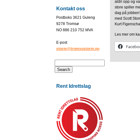
aldri opp og v
store spiller 
Kontakt oss
dag på jobben”
Postboks 3621 Guleng
med Scott Storm
9278 Tromsø
Kurt Figenscha
NO 886 210 752 MVA
Les mer om k
E-post
Facebo
storm@tromsostorm.no
Rent Idrettslag