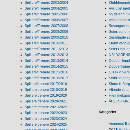
Spillere/Trenere 2003/2004
Klubblegende
Spillere/Trenere 2004/2005
Avsluttet med 
Spillere/Trenere 2005/2006
Ny seier til S
Spillere/Trenere 2006/2007
Velkommen ti
Spillere/Trenere 2007/2008
Sesongavslutn
Spillere/Trenere 2008/2009
Seier, seriem
Spillere/Trenere 2009/2010
Seriefinale 
Spillere/Trenere 2010/2011
Storm vant ig
Spillere/Trenere 2011/2012
Seier i thriller
Spillere/Trenere 2012/2013
NB! DAGENS 
Spillere/Trenere 2013/2014
Dobbelt topp
Spillere/Trenere 2014/2015
Dobbeltkamp 
Spillere/Trenere 2015/2016
STORM VANT
Spillere/Trenere 2016/2017
Solid seier 
Spillere/trenere 2017/2018
Storm til Ber
Spillere trenere 2018/2019
Åttende seie
Spillere trenere 2019/2020
Hjemmekamp
Spillere trenere 2020/2021
ÅRETS FØR
Spillere trenere 2021/2022
Kategorier
Spillere trenere 2022/2023
Spillere trenere 2023/2024
Ammerud Ba
Spillere trenere 2024/2025
(51)
Bærum B