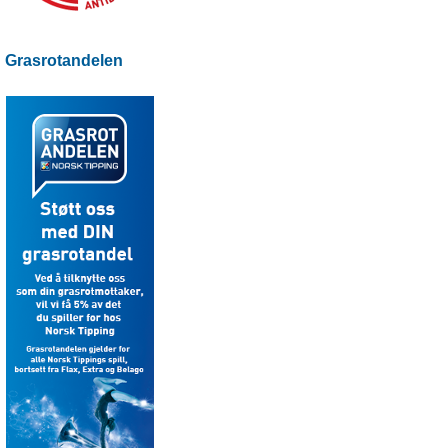
Grasrotandelen