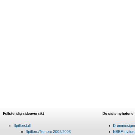
Fullstendig sideoversikt
De siste nyhetene
Spillerstall
Drømmesigner
Spillere/Trenere 2002/2003
NBBF invitere