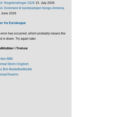
BA: Regelendringer 2026
15. July 2026
BA: Dommere til landskampen Norge-Armenia
. June 2026
er fra Euroleague
 error has occurred, which probably means the
d is down. Try again later.
llklubber i Tromsø
rden BBK
omsø Storm Ungdom
au Bris Basketballklubb
omsø Ravens