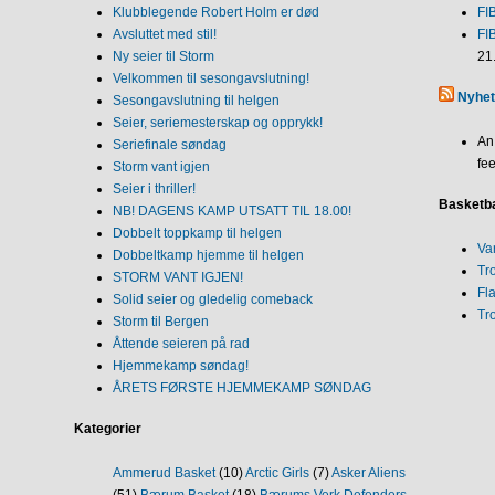
Klubblegende Robert Holm er død
FI
Avsluttet med stil!
FI
Ny seier til Storm
21
Velkommen til sesongavslutning!
Nyhet
Sesongavslutning til helgen
Seier, seriemesterskap og opprykk!
An
Seriefinale søndag
fee
Storm vant igjen
Seier i thriller!
Basketba
NB! DAGENS KAMP UTSATT TIL 18.00!
Dobbelt toppkamp til helgen
Va
Dobbeltkamp hjemme til helgen
Tr
STORM VANT IGJEN!
Fl
Solid seier og gledelig comeback
Tr
Storm til Bergen
Åttende seieren på rad
Hjemmekamp søndag!
ÅRETS FØRSTE HJEMMEKAMP SØNDAG
Kategorier
Ammerud Basket
(10)
Arctic Girls
(7)
Asker Aliens