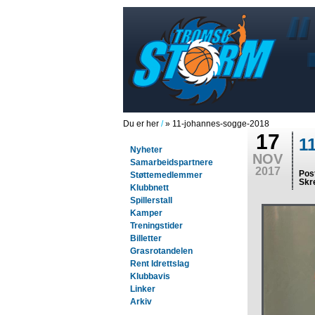
Du er her
/
» 11-johannes-sogge-2018
17
1
Nyheter
NOV
Samarbeidspartnere
2017
Pos
Støttemedlemmer
Skr
Klubbnett
Spillerstall
Kamper
Treningstider
Billetter
Grasrotandelen
Rent Idrettslag
Klubbavis
Linker
Arkiv