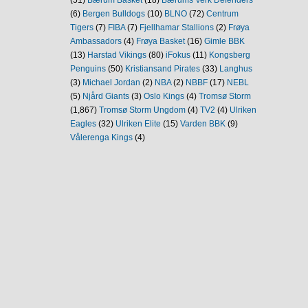
(51)
Bærum Basket
(18)
Bærums Verk Defenders
(6)
Bergen Bulldogs
(10)
BLNO
(72)
Centrum
Tigers
(7)
FIBA
(7)
Fjellhamar Stallions
(2)
Frøya
Ambassadors
(4)
Frøya Basket
(16)
Gimle BBK
(13)
Harstad Vikings
(80)
iFokus
(11)
Kongsberg
Penguins
(50)
Kristiansand Pirates
(33)
Langhus
(3)
Michael Jordan
(2)
NBA
(2)
NBBF
(17)
NEBL
(5)
Njård Giants
(3)
Oslo Kings
(4)
Tromsø Storm
(1,867)
Tromsø Storm Ungdom
(4)
TV2
(4)
Ulriken
Eagles
(32)
Ulriken Elite
(15)
Varden BBK
(9)
Vålerenga Kings
(4)