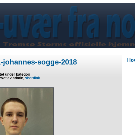
Hov
1-johannes-sogge-2018
tet under kategori
evet av admin,
shortlink