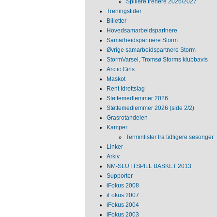
Spillere trenere 2026/2027
Treningstider
Billetter
Hovedsamarbeidspartnere
Samarbeidspartnere Storm
Øvrige samarbeidspartnere Storm
StormVarsel, Tromsø Storms klubbavis
Arctic Girls
Maskot
Rent Idrettslag
Støttemedlemmer 2026
Støttemedlemmer 2026 (side 2/2)
Grasrotandelen
Kamper
Terminlister fra tidligere sesonger
Linker
Arkiv
NM‐SLUTTSPILL BASKET 2013
Supporter
iFokus 2008
iFokus 2007
iFokus 2004
iFokus 2003