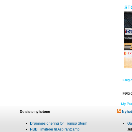
ST
Følg 
Følg 
My Tw
De siste nyhetene
Nyhet
Drømmesignering for Tromsø Storm
Gab
NBBF inviterer til Aspirantcamp
Ju