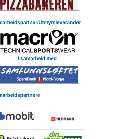
arbeidspartner/Utstyrsleverandør
I samarbeid med
arbeidspartnere