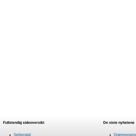
Fullstendig sideoversikt
De siste nyhetene
Spillerstall
Drømmesigner