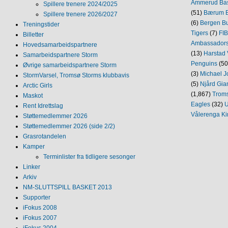
Ammerud Ba
Spillere trenere 2024/2025
(51)
Bærum B
Spillere trenere 2026/2027
(6)
Bergen Bu
Treningstider
Tigers
(7)
FI
Billetter
Ambassador
Hovedsamarbeidspartnere
(13)
Harstad 
Samarbeidspartnere Storm
Penguins
(50
Øvrige samarbeidspartnere Storm
(3)
Michael J
StormVarsel, Tromsø Storms klubbavis
(5)
Njård Gia
Arctic Girls
(1,867)
Trom
Maskot
Eagles
(32)
U
Rent Idrettslag
Vålerenga Ki
Støttemedlemmer 2026
Støttemedlemmer 2026 (side 2/2)
Grasrotandelen
Kamper
Terminlister fra tidligere sesonger
Linker
Arkiv
NM‐SLUTTSPILL BASKET 2013
Supporter
iFokus 2008
iFokus 2007
iFokus 2004