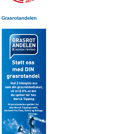
Grasrotandelen