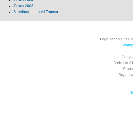
iFokus 2003
Streetbasketbaner i Tromsø
Logo Thor Malnes, 
Wordpr
Copyri
Breiviklia
E-pos
Organis
T