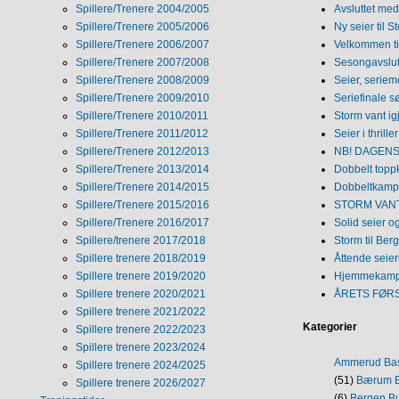
Spillere/Trenere 2004/2005
Avsluttet med 
Spillere/Trenere 2005/2006
Ny seier til S
Spillere/Trenere 2006/2007
Velkommen ti
Spillere/Trenere 2007/2008
Sesongavslutn
Spillere/Trenere 2008/2009
Seier, seriem
Spillere/Trenere 2009/2010
Seriefinale 
Spillere/Trenere 2010/2011
Storm vant ig
Spillere/Trenere 2011/2012
Seier i thriller
Spillere/Trenere 2012/2013
NB! DAGENS 
Spillere/Trenere 2013/2014
Dobbelt topp
Spillere/Trenere 2014/2015
Dobbeltkamp 
Spillere/Trenere 2015/2016
STORM VANT
Spillere/Trenere 2016/2017
Solid seier 
Spillere/trenere 2017/2018
Storm til Ber
Spillere trenere 2018/2019
Åttende seie
Spillere trenere 2019/2020
Hjemmekamp
Spillere trenere 2020/2021
ÅRETS FØR
Spillere trenere 2021/2022
Kategorier
Spillere trenere 2022/2023
Spillere trenere 2023/2024
Ammerud Ba
Spillere trenere 2024/2025
(51)
Bærum B
Spillere trenere 2026/2027
(6)
Bergen Bu