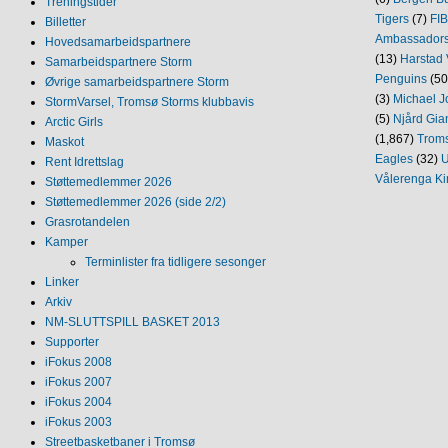
Treningstider
Tigers
(7)
FI
Billetter
Ambassador
Hovedsamarbeidspartnere
(13)
Harstad 
Samarbeidspartnere Storm
Penguins
(50
Øvrige samarbeidspartnere Storm
(3)
Michael J
StormVarsel, Tromsø Storms klubbavis
(5)
Njård Gia
Arctic Girls
(1,867)
Trom
Maskot
Eagles
(32)
U
Rent Idrettslag
Vålerenga Ki
Støttemedlemmer 2026
Støttemedlemmer 2026 (side 2/2)
Grasrotandelen
Kamper
Terminlister fra tidligere sesonger
Linker
Arkiv
NM‐SLUTTSPILL BASKET 2013
Supporter
iFokus 2008
iFokus 2007
iFokus 2004
iFokus 2003
Streetbasketbaner i Tromsø