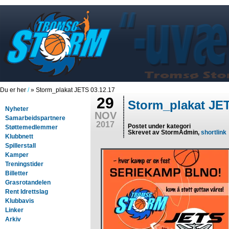
Du er her
/
» Storm_plakat JETS 03.12.17
29
Storm_plakat JET
Nyheter
NOV
Samarbeidspartnere
2017
Postet under kategori
Støttemedlemmer
Skrevet av StormAdmin,
shortlink
Klubbnett
Spillerstall
Kamper
Treningstider
Billetter
Grasrotandelen
Rent Idrettslag
Klubbavis
Linker
Arkiv