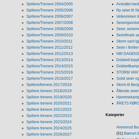
Spillere/Trenere 2004/2005
Avsluttet med 
Spillere/Trenere 2005/2006
Ny seier til S
Spillere/Trenere 2006/2007
Velkommen ti
Spillere/Trenere 2007/2008
Sesongavslutn
Spillere/Trenere 2008/2009
Seier, seriem
Spillere/Trenere 2009/2010
Seriefinale 
Spillere/Trenere 2010/2011
Storm vant ig
Spillere/Trenere 2011/2012
Seier i thriller
Spillere/Trenere 2012/2013
NB! DAGENS 
Spillere/Trenere 2013/2014
Dobbelt topp
Spillere/Trenere 2014/2015
Dobbeltkamp 
Spillere/Trenere 2015/2016
STORM VANT
Spillere/Trenere 2016/2017
Solid seier 
Spillere/trenere 2017/2018
Storm til Ber
Spillere trenere 2018/2019
Åttende seie
Spillere trenere 2019/2020
Hjemmekamp
Spillere trenere 2020/2021
ÅRETS FØR
Spillere trenere 2021/2022
Kategorier
Spillere trenere 2022/2023
Spillere trenere 2023/2024
Ammerud Ba
Spillere trenere 2024/2025
(51)
Bærum B
Spillere trenere 2026/2027