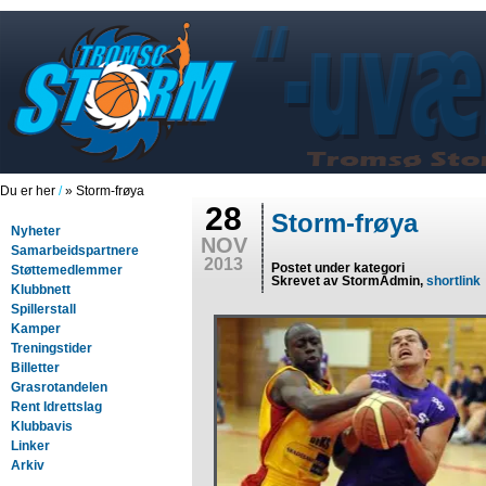
Du er her
/
» Storm-frøya
28
Storm-frøya
Nyheter
NOV
Samarbeidspartnere
2013
Postet under kategori
Støttemedlemmer
Skrevet av StormAdmin,
shortlink
Klubbnett
Spillerstall
Kamper
Treningstider
Billetter
Grasrotandelen
Rent Idrettslag
Klubbavis
Linker
Arkiv