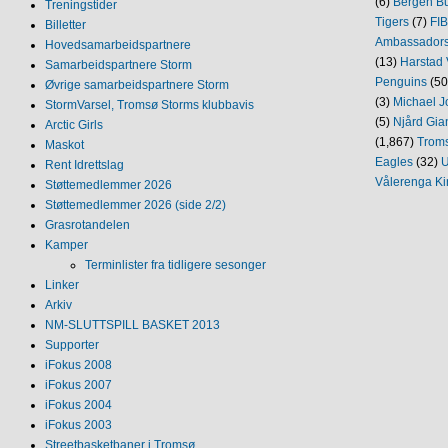
(6)
Bergen Bu
Treningstider
Tigers
(7)
FI
Billetter
Ambassador
Hovedsamarbeidspartnere
(13)
Harstad 
Samarbeidspartnere Storm
Penguins
(50
Øvrige samarbeidspartnere Storm
(3)
Michael J
StormVarsel, Tromsø Storms klubbavis
(5)
Njård Gia
Arctic Girls
(1,867)
Trom
Maskot
Eagles
(32)
U
Rent Idrettslag
Vålerenga Ki
Støttemedlemmer 2026
Støttemedlemmer 2026 (side 2/2)
Grasrotandelen
Kamper
Terminlister fra tidligere sesonger
Linker
Arkiv
NM‐SLUTTSPILL BASKET 2013
Supporter
iFokus 2008
iFokus 2007
iFokus 2004
iFokus 2003
Streetbasketbaner i Tromsø