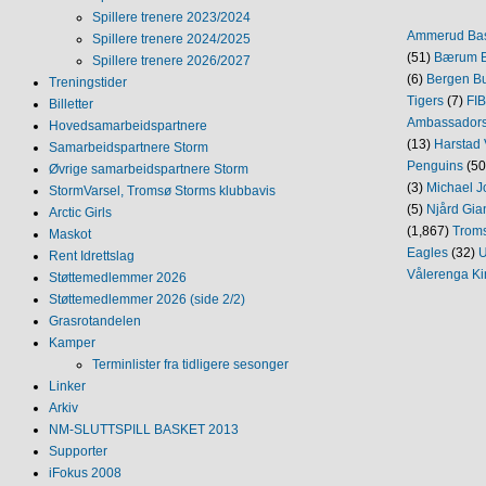
Spillere trenere 2023/2024
Ammerud Ba
Spillere trenere 2024/2025
(51)
Bærum B
Spillere trenere 2026/2027
(6)
Bergen Bu
Treningstider
Tigers
(7)
FI
Billetter
Ambassador
Hovedsamarbeidspartnere
(13)
Harstad 
Samarbeidspartnere Storm
Penguins
(50
Øvrige samarbeidspartnere Storm
(3)
Michael J
StormVarsel, Tromsø Storms klubbavis
(5)
Njård Gia
Arctic Girls
(1,867)
Trom
Maskot
Eagles
(32)
U
Rent Idrettslag
Vålerenga Ki
Støttemedlemmer 2026
Støttemedlemmer 2026 (side 2/2)
Grasrotandelen
Kamper
Terminlister fra tidligere sesonger
Linker
Arkiv
NM‐SLUTTSPILL BASKET 2013
Supporter
iFokus 2008