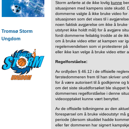
Storm anførte at de ikke lovlig
kunne
ben
situasjonen med kampens siste skudd. De
dommerne valgte å ikke bruke video fo
situasjonen som det vises til i avgjørelsen
noen faktisk avgjørelse om ikke å bruke
utstyret ikke holdt mål) for å avgjøre sit
Tromsø Storm
fordi dommerne feilaktig trodde at de ikk
Ungdom
om å bruke video etter at kampen var iga
regelenvendelsen som vi protesterer på
eller ikke kan velge å bruke video etter 
Regelforståelse:
Av ordlyden § 46.12 i de offisielle reglen
førstedommeren frem til han skriver un
for å være autorisert til å godkjenne og b
om det siste skuddforsøket ble sluppet fø
dommernes regelforståelse i denne situas
videoopptaket kunne vært benyttet.
Av de offisielle tolkningene av den aktuel
forespørsel om å bruke videoutstyr må 
periode (dersom skuddet hadde kommet p
eller før dommeren har signert kampsk