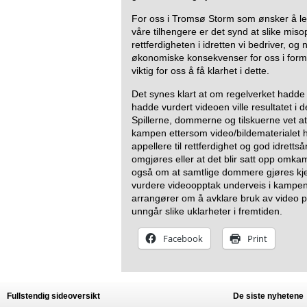
For oss i Tromsø Storm som ønsker å lev
våre tilhengere er det synd at slike miso
rettferdigheten i idretten vi bedriver, og
økonomiske konsekvenser for oss i form a
viktig for oss å få klarhet i dette.
Det synes klart at om regelverket hadde 
hadde vurdert videoen ville resultatet i d
Spillerne, dommerne og tilskuerne vet at f
kampen ettersom video/bildematerialet har 
appellere til rettferdighet og god idretts
omgjøres eller at det blir satt opp omkamp
også om at samtlige dommere gjøres kje
vurdere videoopptak underveis i kampen
arrangører om å avklare bruk av video på 
unngår slike uklarheter i fremtiden.
Facebook
Print
Fullstendig sideoversikt
De siste nyhetene