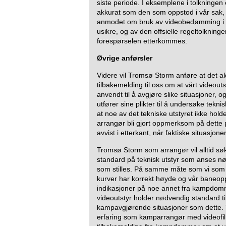
siste periode. I eksemplene i tolkningen 
akkurat som den som oppstod i vår sak,
anmodet om bruk av videobedømming i 
usikre, og av den offsielle regeltolkningen 
forespørselen etterkommes.
Øvrige anførsler
Videre vil Tromsø Storm anføre at det aldr
tilbakemelding til oss om at vårt videoutst
anvendt til å avgjøre slike situasjoner,
utfører sine plikter til å undersøke tekni
at noe av det tekniske utstyret ikke hol
arrangør bli gjort oppmerksom på dette p
avvist i etterkant, når faktiske situasjone
Tromsø Storm som arrangør vil alltid s
standard på teknisk utstyr som anses nødv
som stilles. På samme måte som vi som a
kurver har korrekt høyde og vår baneoppm
indikasjoner på noe annet fra kampdomme
videoutstyr holder nødvendig standard ti
kampavgjørende situasjoner som dette.
erfaring som kamparrangør med videofilm