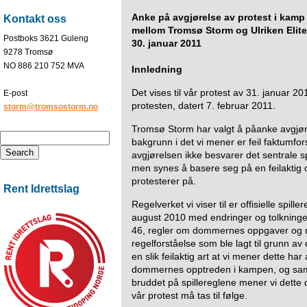
Anke på avgjørelse av protest i kamp
Kontakt oss
mellom Tromsø Storm og Ulriken Elite
Postboks 3621 Guleng
30. januar 2011
9278 Tromsø
NO 886 210 752 MVA
Innledning
Det vises til vår protest av 31. januar 
E-post
protesten, datert 7. februar 2011.
storm@tromsostorm.no
Tromsø Storm har valgt å påanke avgjør
bakgrunn i det vi mener er feil faktumfor
avgjørelsen ikke besvarer det sentrale s
men synes å basere seg på en feilaktig o
protesterer på.
Rent Idrettslag
Regelverket vi viser til er offisielle spille
august 2010 med endringer og tolkninge
46, regler om dommernes oppgaver og 
regelforståelse som ble lagt til grunn
en slik feilaktig art at vi mener dette ha
dommernes opptreden i kampen, og sam
bruddet på spillereglene mener vi dette d
vår protest må tas til følge.