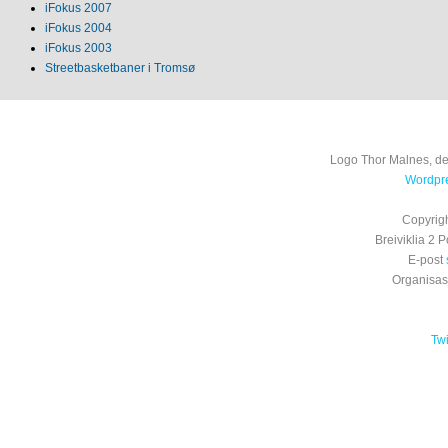
iFokus 2007
iFokus 2004
iFokus 2003
Streetbasketbaner i Tromsø
Logo Thor Malnes, de
Wordpre
Copyrig
Breiviklia 2
E-post
Organisa
Tw