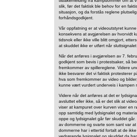
tilbakemelding fra kampdommer om at vår
slik, før det faktisk ble behov for en fakt
situasjon, og da forstås reglene plutselig 
forhåndsgodkjent.
Vår oppfatning er at videoutstyret kunn
konsekvens at avgjørelsen av hvorvidt k
tidsnok eller ikke ville blitt omgjort, ett
at skuddet ikke er utført når sluttsignalet
Når det anføres i avgjørelsen av 7. febru
godkjent som bevis i protestsaker, så ber
fremkommer av spillereglene. Videre und
ikke besvarer det vi faktisk protesterer
hva som fremkommer av video og bilder,
kunne vært vurdert underveis i kampen m
Videre når det anføres at det er lydsig
avsluttet eller ikke, så er det slik at vid
viser at kampuret over kurven viser en 
opp samtidig med lydsignalet og material
oppe og lydsignalet går før skuddet går.
av dommerne og svarte som sant var at 
dommerne har i ettertid fortalt at de ikk
vedrørende lysignalet og skuddet da han