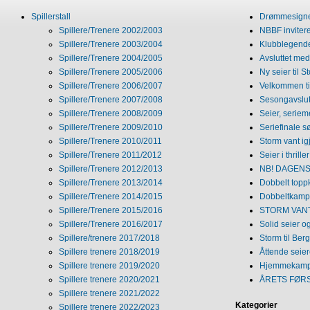
Spillerstall
Drømmesigner
Spillere/Trenere 2002/2003
NBBF invitere
Spillere/Trenere 2003/2004
Klubblegende
Spillere/Trenere 2004/2005
Avsluttet med 
Spillere/Trenere 2005/2006
Ny seier til S
Spillere/Trenere 2006/2007
Velkommen ti
Spillere/Trenere 2007/2008
Sesongavslutn
Spillere/Trenere 2008/2009
Seier, seriem
Spillere/Trenere 2009/2010
Seriefinale 
Spillere/Trenere 2010/2011
Storm vant ig
Spillere/Trenere 2011/2012
Seier i thriller
Spillere/Trenere 2012/2013
NB! DAGENS 
Spillere/Trenere 2013/2014
Dobbelt topp
Spillere/Trenere 2014/2015
Dobbeltkamp 
Spillere/Trenere 2015/2016
STORM VANT
Spillere/Trenere 2016/2017
Solid seier 
Spillere/trenere 2017/2018
Storm til Ber
Spillere trenere 2018/2019
Åttende seie
Spillere trenere 2019/2020
Hjemmekamp
Spillere trenere 2020/2021
ÅRETS FØR
Spillere trenere 2021/2022
Kategorier
Spillere trenere 2022/2023