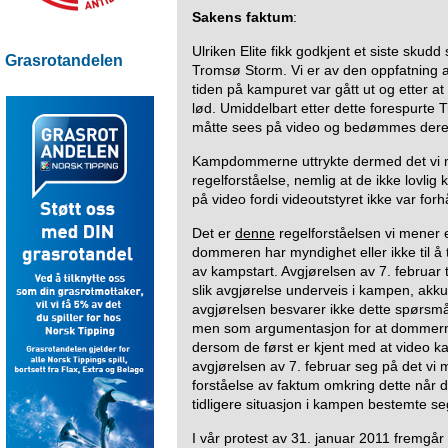
Sakens faktum
:
Ulriken Elite fikk godkjent et siste skud
Grasrotandelen
Tromsø Storm. Vi er av den oppfatning at 
tiden på kampuret var gått ut og etter at 
lød. Umiddelbart etter dette forespurte
måtte sees på video og bedømmes deret
Kampdommerne uttrykte dermed det vi me
regelforståelse, nemlig at de ikke lovli
på video fordi videoutstyret ikke var fo
Det er
denne
regelforståelsen vi mener er
dommeren har myndighet eller ikke til å tr
av kampstart. Avgjørelsen av 7. februar 
slik avgjørelse underveis i kampen, akku
avgjørelsen besvarer ikke dette spørsmå
men som argumentasjon for at dommern
dersom de først er kjent med at video k
avgjørelsen av 7. februar seg på det vi 
forståelse av faktum omkring dette når d
tidligere situasjon i kampen bestemte se
I vår protest av 31. januar 2011 fremg