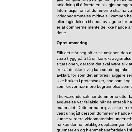
anledning til å foreta en slik gjennomgan
Informasjon om at dommerne skal ha
va
videobedømmelse midtveis i kampen har
eller lagledelsen til noen av lagene for 
er at dommerne mente de ikke hadde anle
dette.
Oppsummering
Slik det står seg nå er situasjonen den 
være trygg på å få en korrekt avgjørels
situasjonen, dersom det skal være slik a
tror at de ikke lovlig kan se på opptaket.
avklart, for som det anføres i avgjørels
ikke brukes i protestsaker, noe som i og 
som krever nærmere begrunnelse som et
I herværende sak har dommerne etter k
avgjørelse var feilaktig når de etterpå har
materialet. Dette er naturligvis ikke en 
vært unngått dersom dommerne hadde vær
kunne vurdere videomaterialet underveis
nå kan denne feilaktige oppfatningen fa
grunnserien og hjemmebanefordelen i slut