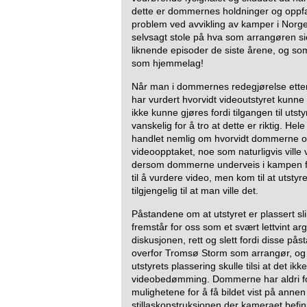
dette er dommernes holdninger og oppfa
problem ved avvikling av kamper i Norge
selvsagt stole på hva som arrangøren sier.
liknende episoder de siste årene, og so
som hjemmelag!
Når man i dommernes redegjørelse etter
har vurdert hvorvidt videoutstyret kunne
ikke kunne gjøres fordi tilgangen til utsty
vanskelig for å tro at dette er riktig. He
handlet nemlig om hvorvidt dommerne ove
videoopptaket, noe som naturligvis ville
dersom dommerne underveis i kampen fak
til å vurdere video, men kom til at utstyre
tilgjengelig til at man ville det.
Påstandene om at utstyret er plassert slik
fremstår for oss som et svært lettvint ar
diskusjonen, rett og slett fordi disse pås
overfor Tromsø Storm som arrangør, og det
utstyrets plassering skulle tilsi at det ikk
videobedømming. Dommerne har aldri fo
mulighetene for å få bildet vist på annen
stillaskonstruksjonen der kameraet befinn