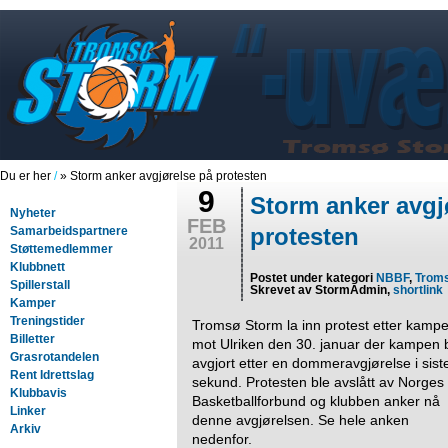
Du er her
/
» Storm anker avgjørelse på protesten
9
Storm anker avgj
Nyheter
FEB
protesten
Samarbeidspartnere
2011
Støttemedlemmer
Klubbnett
Postet under kategori
NBBF
,
Trom
Spillerstall
Skrevet av StormAdmin,
shortlink
Kamper
Treningstider
Tromsø Storm la inn protest etter kamp
Billetter
mot Ulriken den 30. januar der kampen 
Grasrotandelen
avgjort etter en dommeravgjørelse i sist
Rent Idrettslag
sekund. Protesten ble avslått av Norges
Klubbavis
Basketballforbund og klubben anker nå
Linker
denne avgjørelsen. Se hele anken
Arkiv
nedenfor.