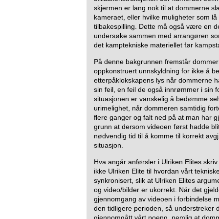
skjermen er lang nok til at dommerne sla
kameraet, eller hvilke muligheter som lå
tilbakespilling. Dette må også være en 
undersøke sammen med arrangøren so
det kamptekniske materiellet før kampsta
På denne bakgrunnen fremstår dommer
oppkonstruert unnskyldning for ikke å be
etterpåklokskapens lys når dommerne ha
sin feil, en feil de også innrømmer i sin
situasjonen er vanskelig å bedømme selv
urimelighet, når dommeren samtidig fort
flere ganger og falt ned på at man har gjo
grunn at dersom videoen først hadde blitt
nødvendig tid til å komme til korrekt av
situasjon.
Hva angår anførsler i Ulriken Elites skri
ikke Ulriken Elite til hvordan vårt teknisk
synkronisert, slik at Ulriken Elites argu
og video/bilder er ukorrekt. Når det gjeld
gjennomgang av videoen i forbindelse me
den tidligere perioden, så understreker 
gjennomgått vårt poeng, nemlig at dom